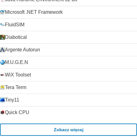
Microsoft .NET Framework
FluidSIM
Diabotical
Argente Autorun
M.U.G.E.N
WiX Toolset
Tera Term
Tiny11
Quick CPU
Zobacz więcej