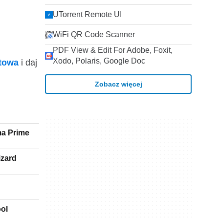
UTorrent Remote UI
WiFi QR Code Scanner
PDF View & Edit For Adobe, Foxit,
Xodo, Polaris, Google Doc
ktowa
i daj
Zobacz więcej
ma Prime
izard
ol