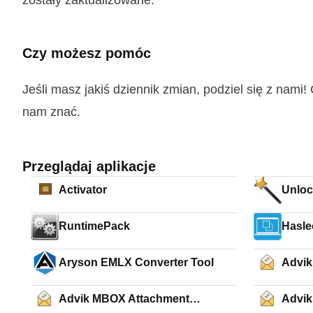
zostały zaktualizowane.
Czy możesz pomóc
Jeśli masz jakiś dziennik zmian, podziel się z nam
nam znać.
Przeglądaj aplikacje
Activator
Unloc
RuntimePack
Hasle
Aryson EMLX Converter Tool
Advik
Advik MBOX Attachment
Advik