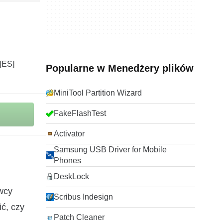
Popularne w Menedżery plików
MiniTool Partition Wizard
FakeFlashTest
Activator
Samsung USB Driver for Mobile
Phones
DeskLock
wcy
Scribus Indesign
ić, czy
Patch Cleaner