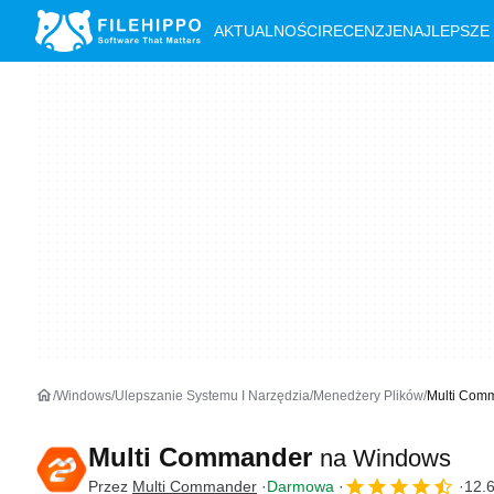
AKTUALNOŚCI
RECENZJE
NAJLEPSZE
Windows
Ulepszanie Systemu I Narzędzia
Menedżery Plików
Multi Com
Multi Commander
na Windows
Przez
Multi Commander
Darmowa
12.