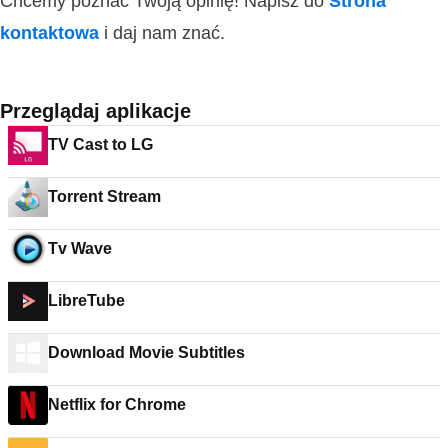
Chcemy poznać Twoją opinię! Napisz do
Strona
kontaktowa
i daj nam znać.
Przeglądaj aplikacje
TV Cast to LG
Torrent Stream
Tv Wave
LibreTube
Download Movie Subtitles
Netflix for Chrome