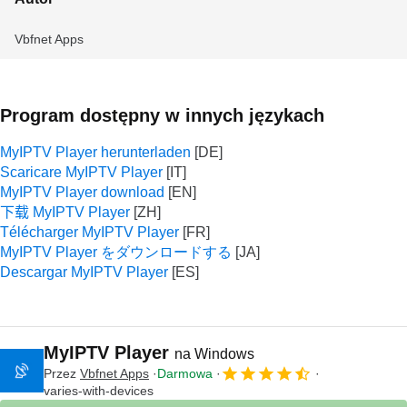
‪Vbfnet Apps‬
Program dostępny w innych językach
MyIPTV Player herunterladen
Scaricare MyIPTV Player
MyIPTV Player download
下载 MyIPTV Player
Télécharger MyIPTV Player
MyIPTV Player をダウンロードする
Descargar MyIPTV Player
MyIPTV Player
na Windows
Przez
‪Vbfnet Apps‬
Darmowa
varies-with-devices