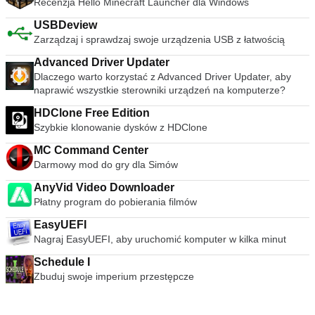
ciągłemu rozwojowi i ulepszaniu przez VideoLAN Org.
Recenzja Hello Minecraft Launcher dla Windows
Szukasz VLC Media Player w wersji dla komputerów Mac?
USBDeview
Pobierz tutaj
Zarządzaj i sprawdzaj swoje urządzenia USB z łatwością
Advanced Driver Updater
Dlaczego warto korzystać z Advanced Driver Updater, aby
naprawić wszystkie sterowniki urządzeń na komputerze?
HDClone Free Edition
Szybkie klonowanie dysków z HDClone
MC Command Center
Darmowy mod do gry dla Simów
AnyVid Video Downloader
Płatny program do pobierania filmów
EasyUEFI
Nagraj EasyUEFI, aby uruchomić komputer w kilka minut
Schedule I
Zbuduj swoje imperium przestępcze