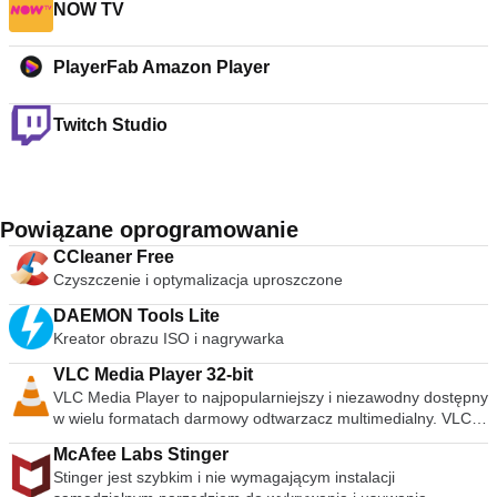
NOW TV
PlayerFab Amazon Player
Twitch Studio
Powiązane oprogramowanie
CCleaner Free
Czyszczenie i optymalizacja uproszczone
DAEMON Tools Lite
Kreator obrazu ISO i nagrywarka
VLC Media Player 32-bit
VLC Media Player to najpopularniejszy i niezawodny dostępny
w wielu formatach darmowy odtwarzacz multimedialny. VLC
Media Player został publicznie wydany w 2001 roku przez
McAfee Labs Stinger
organizację non-profit VideoLAN Project. VLC Media Player
Stinger jest szybkim i nie wymagającym instalacji
szybko stał się bardzo popularny dzięki wszechstronnym