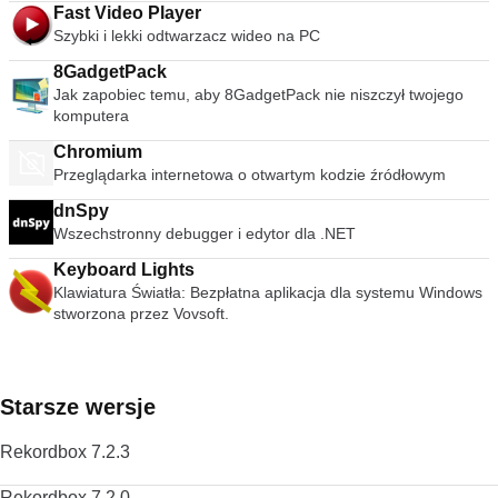
Fast Video Player
nagród za oprogramowanie edukacyjne i wspiera edukację
Szybki i lekki odtwarzacz wideo na PC
STEM oraz innowacje w nauczaniu i uczeniu się na całym
świecie.
8GadgetPack
Jak zapobiec temu, aby 8GadgetPack nie niszczył twojego
komputera
Chromium
Przeglądarka internetowa o otwartym kodzie źródłowym
dnSpy
Wszechstronny debugger i edytor dla .NET
Keyboard Lights
Klawiatura Światła: Bezpłatna aplikacja dla systemu Windows
stworzona przez Vovsoft.
Starsze wersje
Rekordbox 7.2.3
Rekordbox 7.2.0