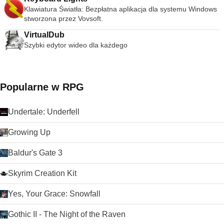
nawet dodawać napisy do filmów, dodając plik SRT do folderu
Klawiatura Światła: Bezpłatna aplikacja dla systemu Windows
wideo. streszczenie VLC Media Player to po prostu
stworzona przez Vovsoft.
najbardziej wszechstronny, stabilny i wysokiej jakości
VirtualDub
darmowy odtwarzacz multimediów. Słusznie dominuje na
rynku bezpłatnych odtwarzaczy multimedialnych od ponad 10
Szybki edytor wideo dla każdego
lat i wygląda na to, że może przez kolejne 10 lat dzięki
ciągłemu rozwojowi i ulepszaniu przez VideoLAN Org.
Szukasz VLC Media Player w wersji dla komputerów Mac?
Pobierz tutaj
Popularne w RPG
Undertale: Underfell
Growing Up
Baldur's Gate 3
Skyrim Creation Kit
Yes, Your Grace: Snowfall
Gothic II - The Night of the Raven