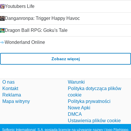
Youtubers Life
Danganronpa: Trigger Happy Havoc
Dragon Ball RPG: Goku's Tale
Wonderland Online
Zobacz więcej
O nas
Warunki
Kontakt
Polityka dotycząca plików
Reklama
cookie
Mapa witryny
Polityka prywatności
Nowe Apki
DMCA
Ustawienia plików cookie
Softonic International, S.A. posiada licencję na używanie nazwy i logo Filehippo.