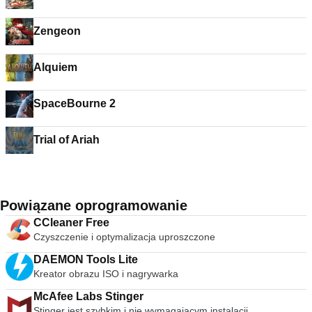
Zengeon
Alquiem
SpaceBourne 2
Trial of Ariah
Powiązane oprogramowanie
CCleaner Free
Czyszczenie i optymalizacja uproszczone
DAEMON Tools Lite
Kreator obrazu ISO i nagrywarka
McAfee Labs Stinger
Stinger jest szybkim i nie wymagającym instalacji