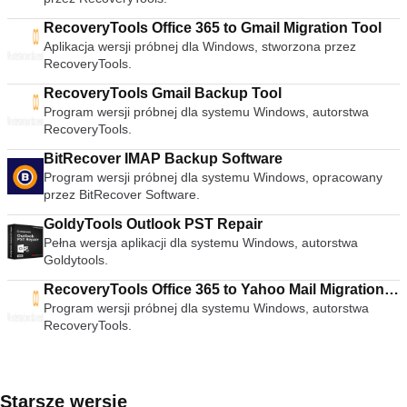
odtwarzania, zmieniać głośność, jasność itp. Ogromna
RecoveryTools Office 365 to Gmail Migration Tool
różnorodność skórek i opcji dostosowywania oznacza, że
Aplikacja wersji próbnej dla Windows, stworzona przez
standardowy wygląd nie powinien wystarczyć, aby
RecoveryTools.
uniemożliwić wybranie VLC jako domyślnego odtwarzacza
multimediów. Zaawansowane opcje Nie pozwól, aby prosty
RecoveryTools Gmail Backup Tool
interfejs VLC Media Player Cię oszukał, w zakładkach
Program wersji próbnej dla systemu Windows, autorstwa
odtwarzania, audio, wideo, narzędzi i widoków jest ogromna
RecoveryTools.
różnorodność opcji odtwarzacza. Możesz grać z ustawieniami
synchronizacji, w tym korektorem graficznym z wieloma
BitRecover IMAP Backup Software
ustawieniami wstępnymi, nakładkami, efektami specjalnymi,
Program wersji próbnej dla systemu Windows, opracowany
efektami wideo AtmoLight, przestrzennym układem audio i
przez BitRecover Software.
dostosowywanymi ustawieniami kompresji zakresu. Możesz
nawet dodawać napisy do filmów, dodając plik SRT do folderu
GoldyTools Outlook PST Repair
wideo. streszczenie VLC Media Player to po prostu
Pełna wersja aplikacji dla systemu Windows, autorstwa
najbardziej wszechstronny, stabilny i wysokiej jakości
Goldytools.
darmowy odtwarzacz multimediów. Słusznie dominuje na
RecoveryTools Office 365 to Yahoo Mail Migration
rynku bezpłatnych odtwarzaczy multimedialnych od ponad 10
lat i wygląda na to, że może przez kolejne 10 lat dzięki
Program wersji próbnej dla systemu Windows, autorstwa
Tool
ciągłemu rozwojowi i ulepszaniu przez VideoLAN Org.
RecoveryTools.
Szukasz VLC Media Player w wersji dla komputerów Mac?
Pobierz tutaj
Starsze wersje