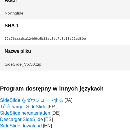
Autor
Northglide
SHA-1
12c76cccdca12469c6b83ac5dc7b8c13c21ed80e
Nazwa pliku
SideSlide_V6.50.zip
Program dostępny w innych językach
SideSlide をダウンロードする
Télécharger SideSlide
SideSlide herunterladen
Descargar SideSlide
SideSlide download