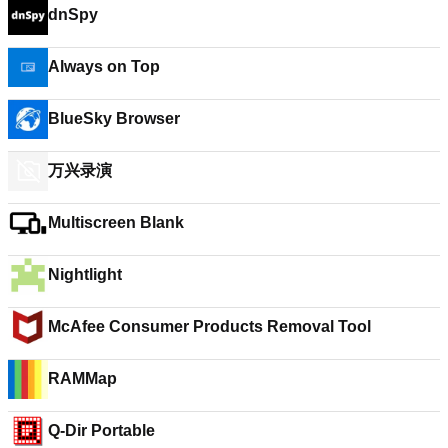
dnSpy
Always on Top
BlueSky Browser
万兴录演
Multiscreen Blank
Nightlight
McAfee Consumer Products Removal Tool
RAMMap
Q-Dir Portable