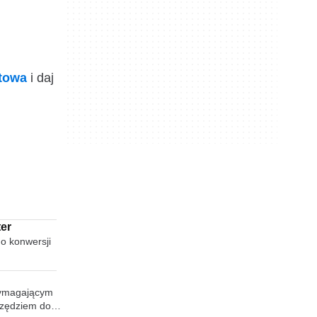
ktowa
i daj
er
o konwersji
 wymagającym
rzędziem do