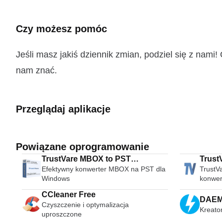
Czy możesz pomóc
Jeśli masz jakiś dziennik zmian, podziel się z nam
nam znać.
Przeglądaj aplikacje
Powiązane oprogramowanie
TrustVare MBOX to PST
Trust
Efektywny konwerter MBOX na PST dla
TrustV
Converter
Windows
konwer
CCleaner Free
DAEMO
Czyszczenie i optymalizacja
Kreato
uproszczone