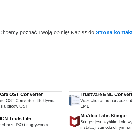
i! Chcemy poznać Twoją opinię! Napisz do
Strona konta
Vare OST Converter
TrustVare EML Convert
are OST Converter: Efektywna
Wszechstronne narzędzie d
sja plików OST
EML
McAfee Labs Stinger
N Tools Lite
Stinger jest szybkim i nie
r obrazu ISO i nagrywarka
instalacji samodzielnym na