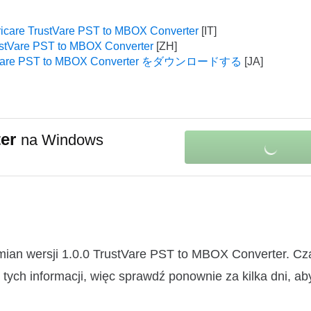
icare TrustVare PST to MBOX Converter
tVare PST to MBOX Converter
tVare PST to MBOX Converter をダウンロードする
ter
na Windows
mian wersji 1.0.0 TrustVare PST to MBOX Converter. C
ych informacji, więc sprawdź ponownie za kilka dni, ab