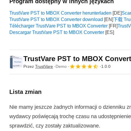
Program dostępny w innych językach
TrustVare PST to MBOX Converter herunterladen
Scar
TrustVare PST to MBOX Converter download
下载 Trus
Télécharger TrustVare PST to MBOX Converter
Trus
Descargar TrustVare PST to MBOX Converter
TrustVare PST to MBOX Conver
Przez
TrustVare
Demo
1.0.0
Lista zmian
Nie mamy jeszcze żadnych informacji o dzienniku z
wydawcy poświęcają trochę czasu na udostępnienie t
sprawdzić, czy zostały zaktualizowane.