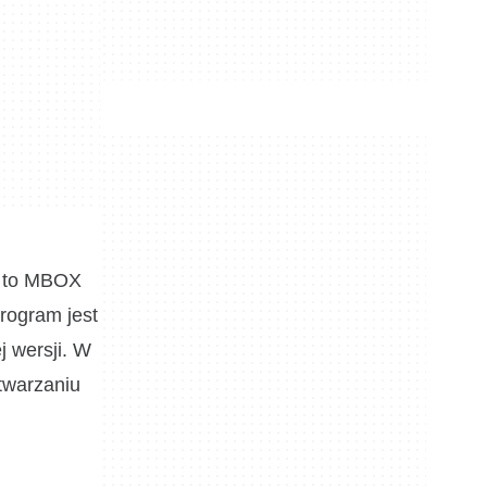
T to MBOX
rogram jest
j wersji. W
etwarzaniu