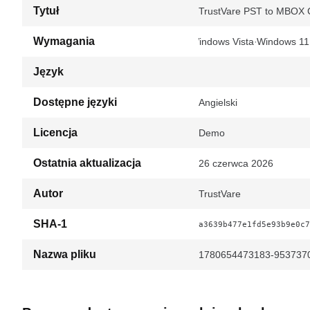
Tytuł
TrustVare PST to MBOX C
Wymagania
Windows Vista
Windows 11
Język
Dostępne języki
Angielski
Licencja
Demo
Ostatnia aktualizacja
26 czerwca 2026
Autor
TrustVare
SHA-1
a3639b477e1fd5e93b9e0c7
Nazwa pliku
1780654473183-9537370