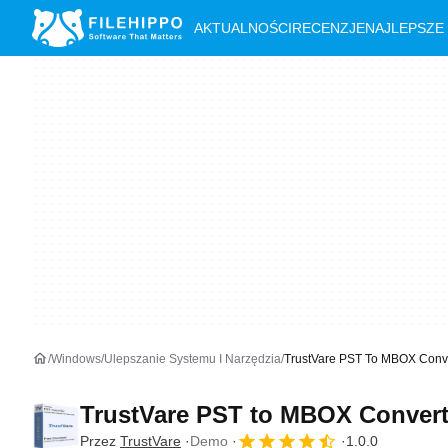
AKTUALNOŚCI
RECENZJE
NAJLEPSZE
Windows
Ulepszanie Systemu I Narzędzia
TrustVare PST To MBOX Conv
TrustVare PST to MBOX Conver
Przez
TrustVare
Demo
1.0.0