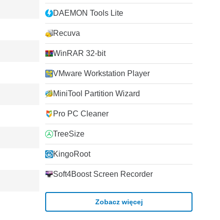
DAEMON Tools Lite
Recuva
WinRAR 32-bit
VMware Workstation Player
MiniTool Partition Wizard
Pro PC Cleaner
TreeSize
KingoRoot
Soft4Boost Screen Recorder
Zobacz więcej