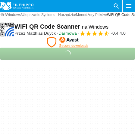
Windows
Ulepszanie Systemu I Narzędzia
Menedżery Plików
WiFi QR Code S
WiFi QR Code Scanner
na Windows
Przez
‪‪‪‪‪‪‪‪‪Matthias Duyck‬
Darmowa
0.4.4.0