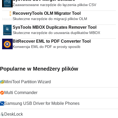
świecie.
synchronizacji, w tym korektorem graficznym z wieloma
Zaawansowane narzędzie do łączenia plików CSV
ustawieniami wstępnymi, nakładkami, efektami specjalnymi,
efektami wideo AtmoLight, przestrzennym układem audio i
RecoveryTools OLM Migrator Tool
dostosowywanymi ustawieniami kompresji zakresu. Możesz
Skuteczne narzędzie do migracji plików OLM
nawet dodawać napisy do filmów, dodając plik SRT do folderu
SysTools MBOX Duplicates Remover Tool
wideo. streszczenie VLC Media Player to po prostu
najbardziej wszechstronny, stabilny i wysokiej jakości
Skuteczne narzędzie do usuwania duplikatów MBOX
darmowy odtwarzacz multimediów. Słusznie dominuje na
BitRecover EML to PDF Converter Tool
rynku bezpłatnych odtwarzaczy multimedialnych od ponad 10
Konwersja EML do PDF w prosty sposób
lat i wygląda na to, że może przez kolejne 10 lat dzięki
ciągłemu rozwojowi i ulepszaniu przez VideoLAN Org.
Szukasz VLC Media Player w wersji dla komputerów Mac?
Pobierz tutaj
Popularne w Menedżery plików
MiniTool Partition Wizard
Multi Commander
Samsung USB Driver for Mobile Phones
DeskLock