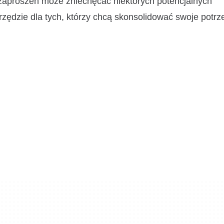
aproszeń może zniechęcać niektórych potencjalnych
zędzie dla tych, którzy chcą skonsolidować swoje potrz