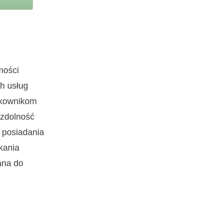
mości
h usług
tkownikom
 zdolność
 posiadania
kania
ana do