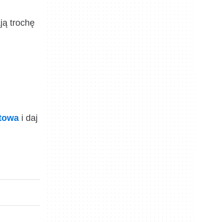
ją trochę
ktowa
i daj