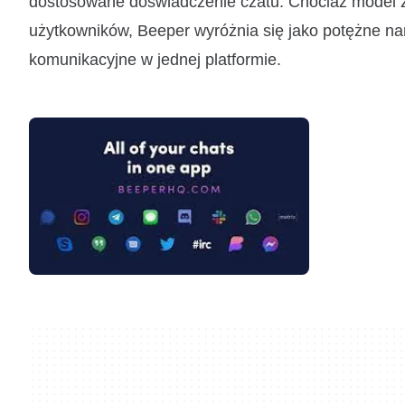
dostosowane doświadczenie czatu. Chociaż model z
użytkowników, Beeper wyróżnia się jako potężne nar
komunikacyjne w jednej platformie.