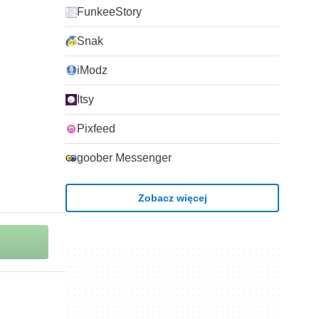
FunkeeStory
Snak
iModz
Itsy
Pixfeed
goober Messenger
Zobacz więcej