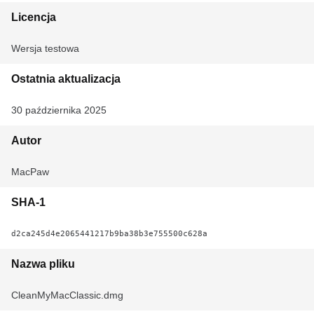
Licencja
Wersja testowa
Ostatnia aktualizacja
30 października 2025
Autor
MacPaw
SHA-1
d2ca245d4e2065441217b9ba38b3e755500c628a
Nazwa pliku
CleanMyMacClassic.dmg