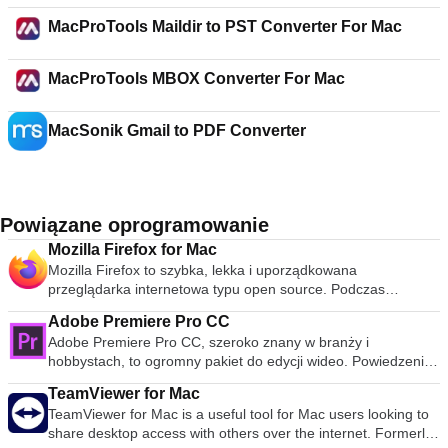
MacProTools Maildir to PST Converter For Mac
MacProTools MBOX Converter For Mac
MacSonik Gmail to PDF Converter
Powiązane oprogramowanie
Mozilla Firefox for Mac
Mozilla Firefox to szybka, lekka i uporządkowana
przeglądarka internetowa typu open source. Podczas
publicznej premiery w 2004 roku Mozilla Firefox była pierwszą
Adobe Premiere Pro CC
przeglądarką, która podważyła dominację Microsoft Internet
Adobe Premiere Pro CC, szeroko znany w branży i
Explorer. Od tego czasu Mozilla Firefox konsekwentnie
hobbystach, to ogromny pakiet do edycji wideo. Powiedzenie,
pojawia się w 3 najpopularniejszych przeglądarkach na całym
że było to oprogramowanie na poziomie profesjonalnym,
świecie. Chociaż udział przeglądarki w rynku jest niższy w
TeamViewer for Mac
wydaje się mało powiedziane, Adobe Premiere Pro CC jest
przypadku systemu OS X, nadal jest jedną z
TeamViewer for Mac is a useful tool for Mac users looking to
powszechnie używane przez studia filmowe Hollyword do
najpopularniejszych przeglądarek dostępnych na platformie
share desktop access with others over the internet. Formerly
edycji produkcji na poziomie filmowym. Adobe Premiere Pro
Mac. Kluczowe funkcje, które sprawiły, że Mozilla Firefox jest