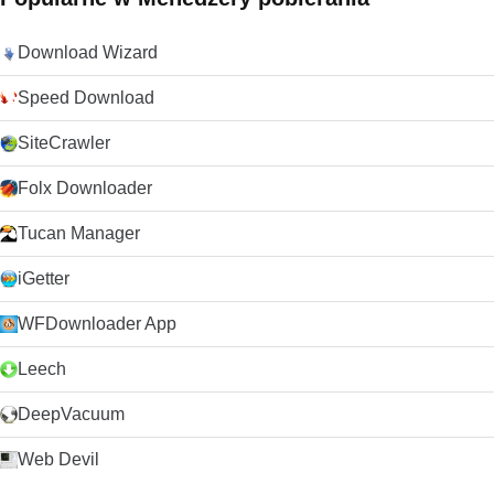
niedogodności.
Download Wizard
Speed Download
SiteCrawler
Folx Downloader
Tucan Manager
iGetter
WFDownloader App
Leech
DeepVacuum
Web Devil