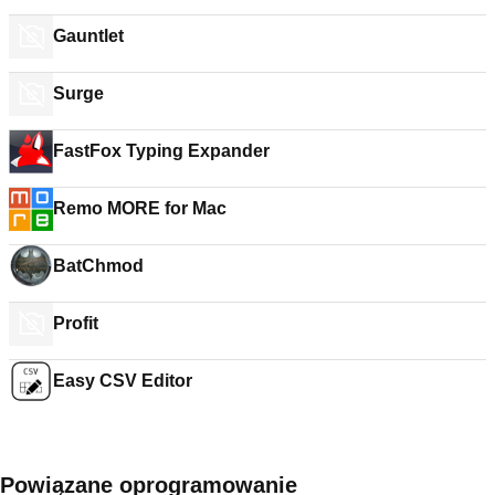
Gauntlet
Surge
FastFox Typing Expander
Remo MORE for Mac
BatChmod
Profit
Easy CSV Editor
Powiązane oprogramowanie