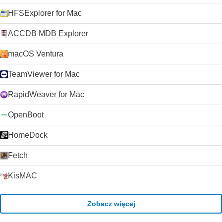
HFSExplorer for Mac
ACCDB MDB Explorer
macOS Ventura
TeamViewer for Mac
RapidWeaver for Mac
OpenBoot
HomeDock
Fetch
KisMAC
Zobacz więcej