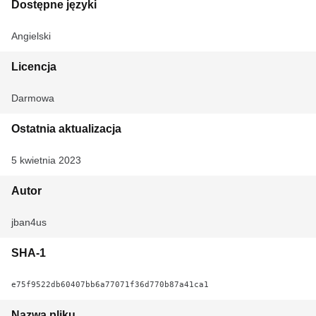
Dostępne języki
Angielski
Licencja
Darmowa
Ostatnia aktualizacja
5 kwietnia 2023
Autor
jban4us
SHA-1
e75f9522db60407bb6a77071f36d770b87a41ca1
Nazwa pliku