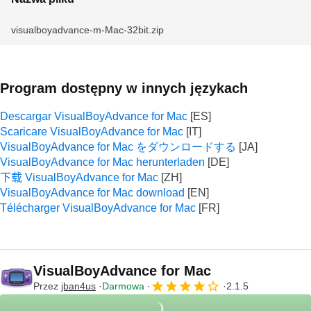
visualboyadvance-m-Mac-32bit.zip
Program dostępny w innych językach
Descargar VisualBoyAdvance for Mac
Scaricare VisualBoyAdvance for Mac
VisualBoyAdvance for Mac をダウンロードする
VisualBoyAdvance for Mac herunterladen
下载 VisualBoyAdvance for Mac
VisualBoyAdvance for Mac download
Télécharger VisualBoyAdvance for Mac
VisualBoyAdvance for Mac
Przez
jban4us
Darmowa
2.1.5