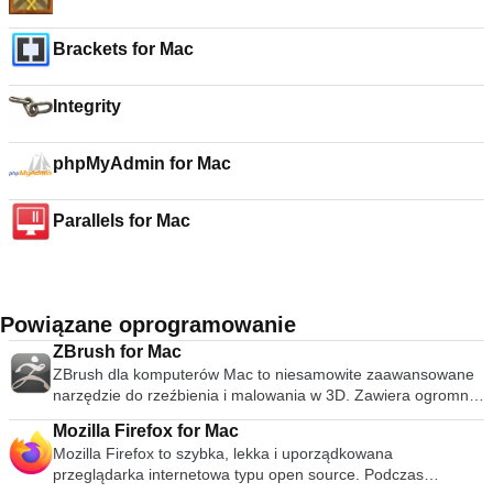
Brackets for Mac
Integrity
phpMyAdmin for Mac
Parallels for Mac
Powiązane oprogramowanie
ZBrush for Mac
ZBrush dla komputerów Mac to niesamowite zaawansowane
narzędzie do rzeźbienia i malowania w 3D. Zawiera ogromną
liczbę zaawansowanych narzędzi do tworzenia niesamowitej
Mozilla Firefox for Mac
sztuki cyfrowej zarówno w 2D, jak i 3D. ZBrush na Maca
Mozilla Firefox to szybka, lekka i uporządkowana
pozwala wyrazić swoją kreatywność w naturalny sposób,
przeglądarka internetowa typu open source. Podczas
dając potężne narzędzia do tworzenia oszałamiających dzieł