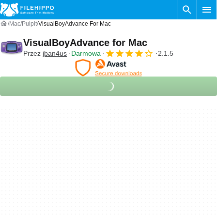
Mac
Pulpit
VisualBoyAdvance For Mac
VisualBoyAdvance for Mac
Przez
jban4us
Darmowa
2.1.5