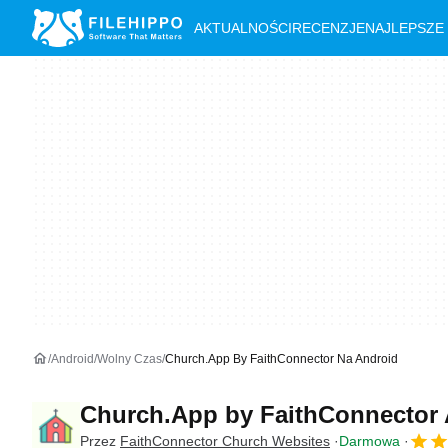
AKTUALNOŚCI
RECENZJE
NAJLEPSZE
Android
Wolny Czas
Church.App By FaithConnector Na Android
Church.App by FaithConnecto
Przez
FaithConnector Church Websites
Darmowa