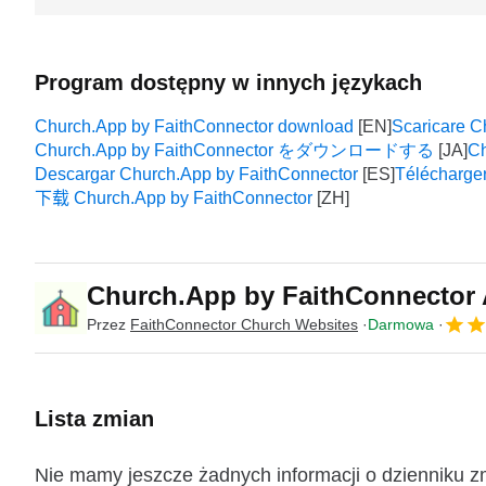
Program dostępny w innych językach
Church.App by FaithConnector download
Scaricare C
Church.App by FaithConnector をダウンロードする
Ch
Descargar Church.App by FaithConnector
Télécharge
下载 Church.App by FaithConnector
Church.App by FaithConnecto
Przez
FaithConnector Church Websites
Darmowa
Lista zmian
Nie mamy jeszcze żadnych informacji o dzienniku z