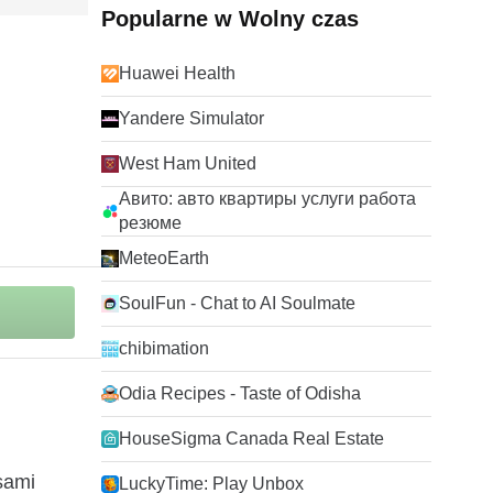
Popularne w Wolny czas
Huawei Health
Yandere Simulator
West Ham United
Авито: авто квартиры услуги работа
резюме
MeteoEarth
SoulFun - Chat to AI Soulmate
chibimation
Odia Recipes - Taste of Odisha
HouseSigma Canada Real Estate
sami
LuckyTime: Play Unbox