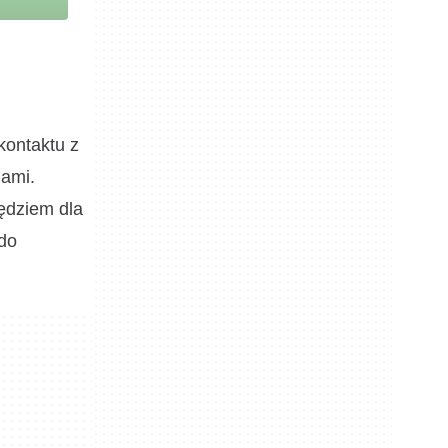
kontaktu z
gami.
zędziem dla
 do