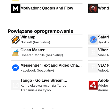
Motivation: Quotes and Flow
Wonde
Powiązane oprogramowanie
Winamp
Safar
Nullsoft (bezpłatny)
Język 
Clean Master
Viber
Cheetah Mobile (bezpłatny)
Viber 
Messenger Text and Video Chat
VLC f
Facebook (bezpłatny)
VideoL
for Free
Tango - Go Live Stream
Adobe
Kompleksowa recenzja Tango -
Adobe A
Broadcast Live Video Chat
Transmisja na żywo
darmo 