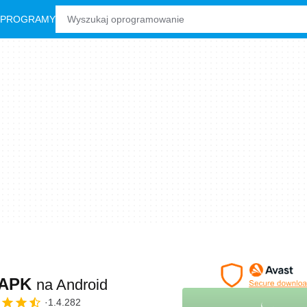
 PROGRAMY
r APK
na Android
1.4.282