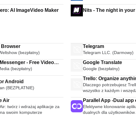
ro: AI ImageVideo Maker
Nits - The night in you
i Browser
Telegram
Weltshow (bezpłatny)
Telegram LLC. (Darmowy)
 Messenger - Free Video
Google Translate
Media (bezpłatny)
Google (bezpłatny)
Calls Group Chats
Trello: Organize anythi
or Android
Dlaczego potrzebujesz Trell
anyone anywhere
an (BEZPŁATNIE)
wszystko z każdym i wszęd
 Air
Parallel App -Dual app 
ir: twórz i wdrażaj aplikacje za
Efektywne klonowanie aplika
Parallel Space
na swoim komputerze
dualnych dla użytkowników