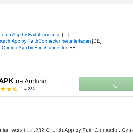
hurch.App by FaithConnector
urch.App by FaithConnector herunterladen
r Church.App by FaithConnector
r APK
na Android
1.4.282
mian wersji 1.4.282 Church.App by FaithConnector. Cza