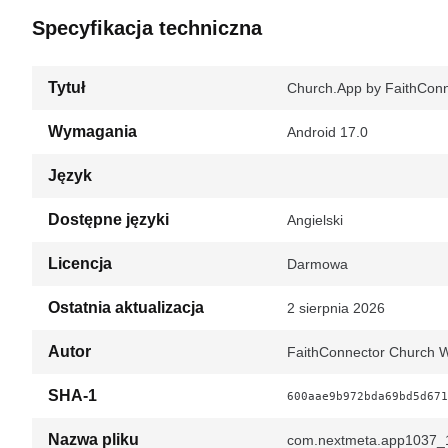
Specyfikacja techniczna
Tytuł
Church.App by FaithConn
Wymagania
Android 17.0
Język
Dostępne języki
Angielski
Licencja
Darmowa
Ostatnia aktualizacja
2 sierpnia 2026
Autor
FaithConnector Church W
SHA-1
600aae9b972bda69bd5d671
Nazwa pliku
com.nextmeta.app1037_1