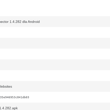
ector 1.4.282 dla Android
ebsites
35e946953c841db03
.4.282.apk