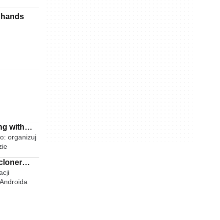
r hands
ng with
o: organizuj
zie
cloner
cji
 Androida