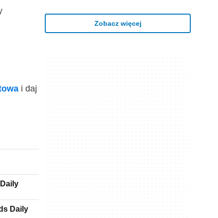
y
Zobacz więcej
ktowa
i daj
Daily
ds Daily