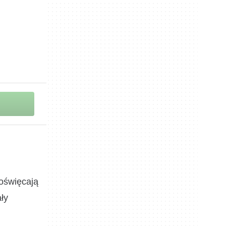
oświęcają
ły