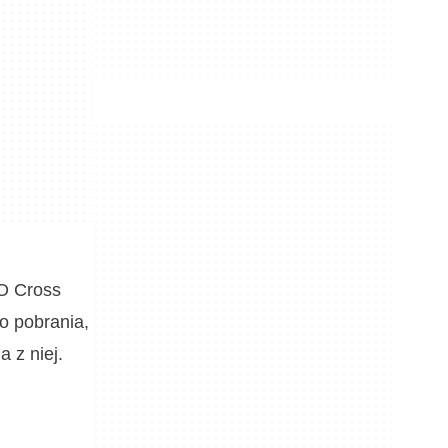
GO Cross
do pobrania,
 z niej.