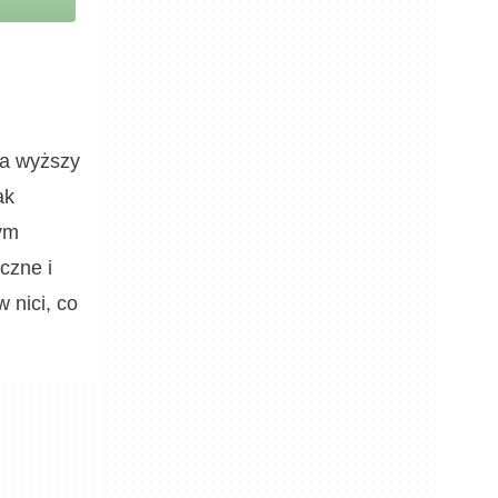
na wyższy
ak
tym
czne i
 nici, co