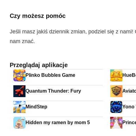
Czy możesz pomóc
Jeśli masz jakiś dziennik zmian, podziel się z nam
nam znać.
Przeglądaj aplikacje
Plinko Bubbles Game
HueB
Quantum Thunder: Fury
Aviat
MindStep
Hidden my ramen by mom 5
Princ