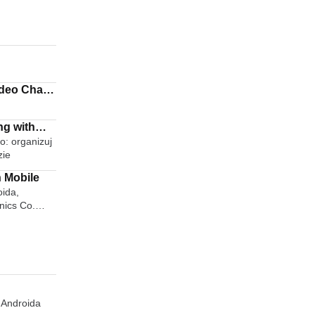
ng with
o: organizuj
zie
 Mobile
ida,
nics Co.
 Androida