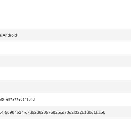
a Android
d5fe97a77ed049b4d
4-56984524-c7d52d62857e82bcd73e2f322b1d9d1f.apk