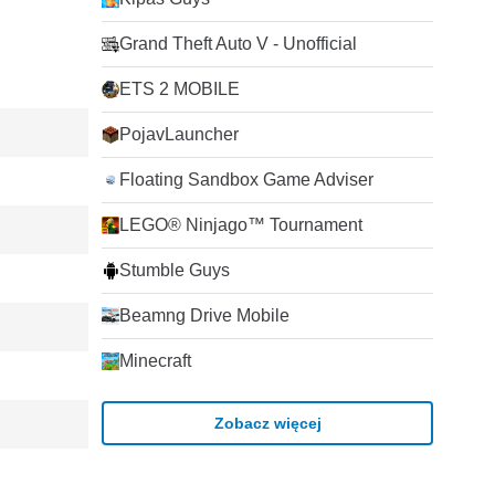
Grand Theft Auto V - Unofficial
ETS 2 MOBILE
PojavLauncher
Floating Sandbox Game Adviser
LEGO® Ninjago™ Tournament
Stumble Guys
Beamng Drive Mobile
Minecraft
Zobacz więcej