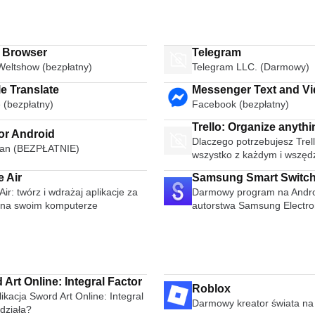
i Browser
Telegram
Weltshow (bezpłatny)
Telegram LLC. (Darmowy)
e Translate
Messenger Text and Video Chat
 (bezpłatny)
Facebook (bezpłatny)
for Free
Trello: Organize anythi
or Android
Dlaczego potrzebujesz Trell
anyone anywhere
an (BEZPŁATNIE)
wszystko z każdym i wszęd
 Air
Samsung Smart Switch
ir: twórz i wdrażaj aplikacje za
Darmowy program na Andro
na swoim komputerze
autorstwa Samsung Electro
Ltd..
Art Online: Integral Factor
Roblox
ikacja Sword Art Online: Integral
Darmowy kreator świata na
działa?