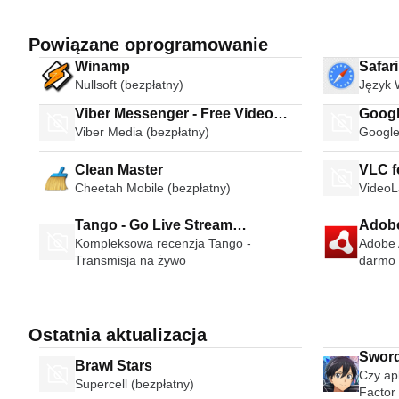
Powiązane oprogramowanie
Winamp
Safar
Nullsoft (bezpłatny)
Język 
Viber Messenger - Free Video
Googl
Viber Media (bezpłatny)
Google
Calls Group Chats
Clean Master
VLC f
Cheetah Mobile (bezpłatny)
VideoL
Tango - Go Live Stream
Adobe
Kompleksowa recenzja Tango -
Adobe A
Broadcast Live Video Chat
Transmisja na żywo
darmo 
Ostatnia aktualizacja
Sword 
Brawl Stars
Czy apl
Supercell (bezpłatny)
Factor 