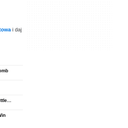
ktowa
i daj
bomb
ttle
Win