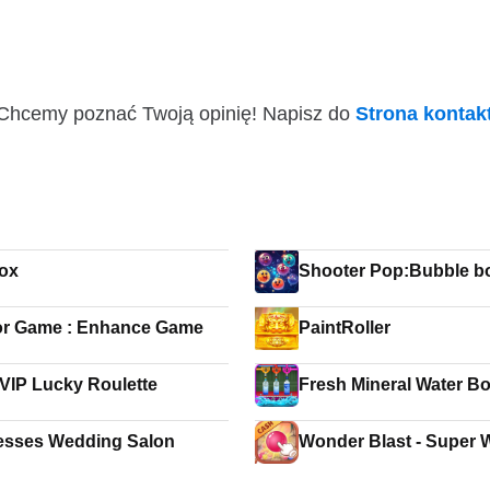
i! Chcemy poznać Twoją opinię! Napisz do
Strona konta
ox
Shooter Pop:Bubble 
or Game : Enhance Game
PaintRoller
Yono VIP Lucky Roulette
Fresh Mineral Water Bo
Factory 2019
esses Wedding Salon
Wonder Blast - Super 