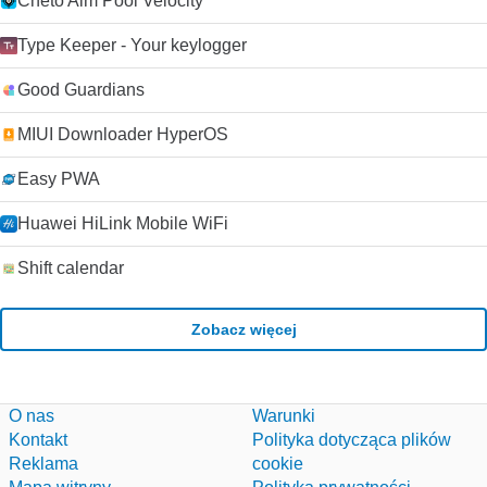
Cheto Aim Pool Velocity
Type Keeper - Your keylogger
Good Guardians
MIUI Downloader HyperOS
Easy PWA
Huawei HiLink Mobile WiFi
Shift calendar
Zobacz więcej
O nas
Warunki
Kontakt
Polityka dotycząca plików
Reklama
cookie