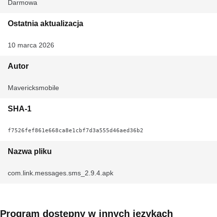
Darmowa
Ostatnia aktualizacja
10 marca 2026
Autor
Mavericksmobile
SHA-1
f7526fef861e668ca8e1cbf7d3a555d46aed36b2
Nazwa pliku
com.link.messages.sms_2.9.4.apk
Program dostępny w innych językach