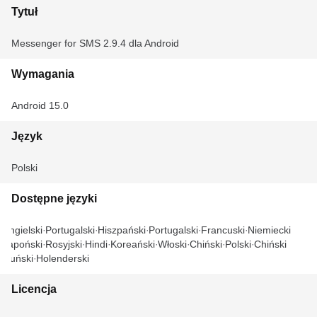
Tytuł
Messenger for SMS 2.9.4 dla Android
Wymagania
Android 15.0
Język
Polski
Dostępne języki
Angielski
Portugalski
Hiszpański
Portugalski
Francuski
Niemiecki
Japoński
Rosyjski
Hindi
Koreański
Włoski
Chiński
Polski
Chiński
Duński
Holenderski
Licencja