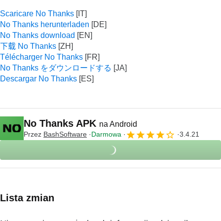
Scaricare No Thanks
No Thanks herunterladen
No Thanks download
下载 No Thanks
Télécharger No Thanks
No Thanks をダウンロードする
Descargar No Thanks
No Thanks APK
na Android
Przez
BashSoftware
Darmowa
3.4.21
Lista zmian