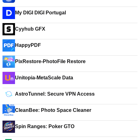
My DIGI DIGI Portugal
Cyyhub GFX
HappyPDF
PixRestore-PhotoFile Restore
Unitopia-MetaScale Data
AstroTunnel: Secure VPN Access
CleanBee: Photo Space Cleaner
Spin Ranges: Poker GTO