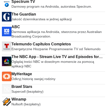
Spectrum TV
Darmowy program na Androida, autorstwa Spectrum.
The Guardian
Jakość dziennikarstwa w jednej aplikacji
ABC
Darmowa aplikacja na Androida, stworzona przez Australian
Broadcasting Corporation.
Telemundo Capítulos Completos
Energetyczne Hiszpanie Programowanie TV od Telemundo
The NBC App - Stream Live TV and Episodes for
Oglądaj treści NBC w dowolnym momencie za pomocą
Free
aplikacji NBC
MyHeritage
Odkryj historię swojej rodziny
Brawl Stars
Supercell (bezpłatny)
Winamp
Nullsoft (bezpłatny)