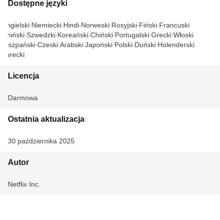
Dostępne języki
Angielski
Niemiecki
Hindi
Norweski
Rosyjski
Fiński
Francuski
Chiński
Szwedzki
Koreański
Chiński
Portugalski
Grecki
Włoski
Hiszpański
Czeski
Arabski
Japoński
Polski
Duński
Holenderski
Turecki
Licencja
Darmowa
Ostatnia aktualizacja
30 października 2025
Autor
Netflix Inc.