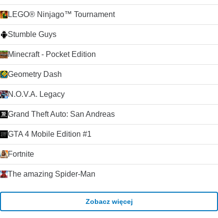
LEGO® Ninjago™ Tournament
Stumble Guys
Minecraft - Pocket Edition
Geometry Dash
N.O.V.A. Legacy
Grand Theft Auto: San Andreas
GTA 4 Mobile Edition #1
Fortnite
The amazing Spider-Man
Zobacz więcej