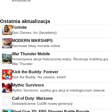
komputerze
Ostatnia aktualizacja
Fortnite
Epic Games, Inc (bezpłatny)
MODERN WARSHIPS
Darmowe bitwy morskie online
War Thunder Mobile
Immersywna akcja historycznej wojny: Recenzja mobilnej gry
War Thunder
Kick the Buddy: Forever
Kick the Buddy: Na zawsze, koleś!
Mythic Survivors
Mythic Survivors: szybka gra akcji w mitologicznym świecie
Call of Duty: Warzone
Doświadczenie CoDM nowej generacji
Pixel Gun 3D: FPS Shooter Battle Royale