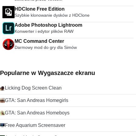
synchronizacji, w tym korektorem graficznym z wieloma
ustawieniami wstępnymi, nakładkami, efektami specjalnymi,
HDClone Free Edition
efektami wideo AtmoLight, przestrzennym układem audio i
Szybkie klonowanie dysków z HDClone
dostosowywanymi ustawieniami kompresji zakresu. Możesz
nawet dodawać napisy do filmów, dodając plik SRT do folderu
Adobe Photoshop Lightroom
wideo. streszczenie VLC Media Player to po prostu
Konwerter i edytor plików RAW
najbardziej wszechstronny, stabilny i wysokiej jakości
MC Command Center
darmowy odtwarzacz multimediów. Słusznie dominuje na
rynku bezpłatnych odtwarzaczy multimedialnych od ponad 10
Darmowy mod do gry dla Simów
lat i wygląda na to, że może przez kolejne 10 lat dzięki
ciągłemu rozwojowi i ulepszaniu przez VideoLAN Org.
Szukasz VLC Media Player w wersji dla komputerów Mac?
Pobierz tutaj
Popularne w Wygaszacze ekranu
Licking Dog Screen Clean
GTA: San Andreas Homegirls
GTA: San Andreas Homeboys
Free Aquarium Screensaver