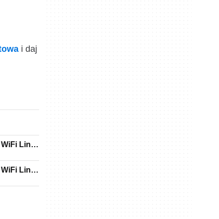
ktowa
i daj
 WiFi Link
 WiFi Link