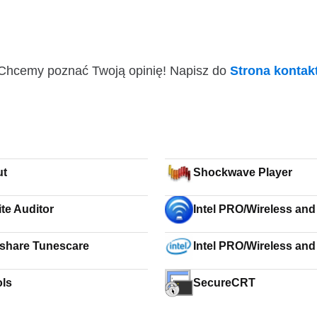
i! Chcemy poznać Twoją opinię! Napisz do
Strona konta
ut
Shockwave Player
te Auditor
Intel PRO/Wireless and
Drivers XP 64-bit
share Tunescare
Intel PRO/Wireless and
Drivers Vista 64-bit
ls
SecureCRT