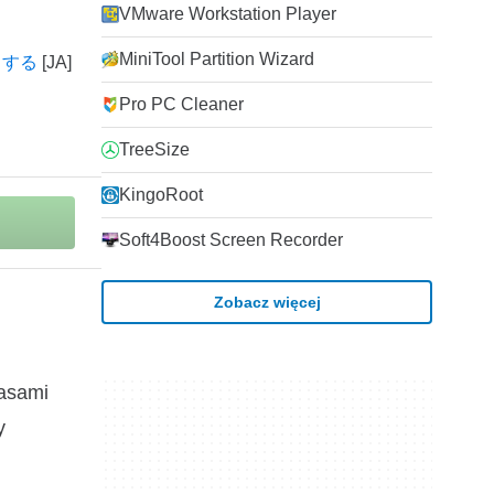
VMware Workstation Player
MiniTool Partition Wizard
ードする
Pro PC Cleaner
TreeSize
KingoRoot
Soft4Boost Screen Recorder
Zobacz więcej
zasami
y