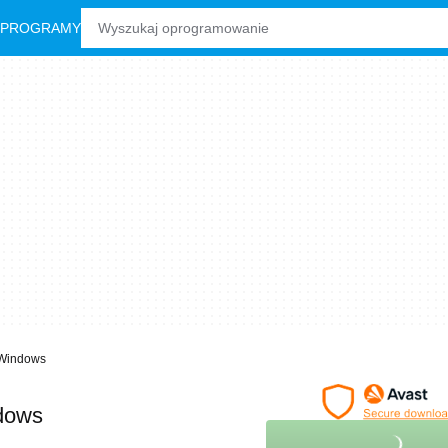
 PROGRAMY
 Windows
dows