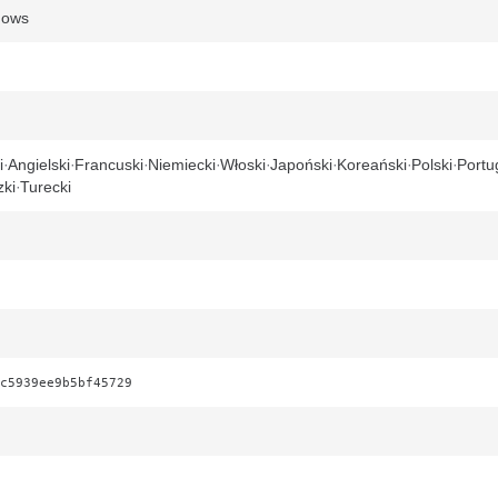
dows
i
Angielski
Francuski
Niemiecki
Włoski
Japoński
Koreański
Polski
Portu
ki
Turecki
c5939ee9b5bf45729