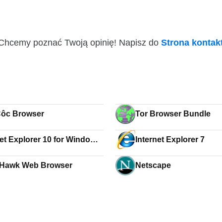
i! Chcemy poznać Twoją opinię! Napisz do
Strona konta
ôc Browser
Tor Browser Bundle
net Explorer 10 for Windows
Internet Explorer 7
kHawk Web Browser
Netscape