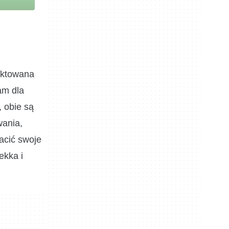
jektowana
am dla
 obie są
wania,
acić swoje
ekka i