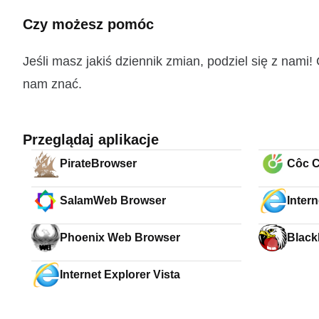
Czy możesz pomóc
Jeśli masz jakiś dziennik zmian, podziel się z nam
nam znać.
Przeglądaj aplikacje
PirateBrowser
Côc C
SalamWeb Browser
Inter
7
Phoenix Web Browser
Blac
Internet Explorer Vista