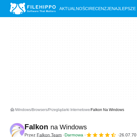
AKTUALNOŚCI
RECENZJE
NAJLEPSZE
Windows
Browsers
Przeglądarki Internetowe
Falkon Na Windows
Falkon
na Windows
Przez
Falkon Team
Darmowa
26.07.70