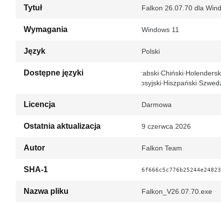
Tytuł
Falkon 26.07.70 dla Win
Wymagania
Windows 11
Język
Polski
Dostępne języki
Arabski
Chiński
Holendersk
Rosyjski
Hiszpański
Szwedz
Licencja
Darmowa
Ostatnia aktualizacja
9 czerwca 2026
Autor
Falkon Team
SHA-1
6f666c5c776b25244e24823
Nazwa pliku
Falkon_V26.07.70.exe