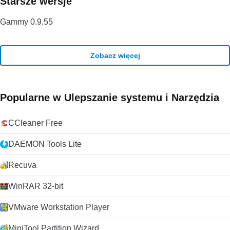
Starsze wersje
lat i wygląda na to, że może przez kolejne 10 lat dzięki
ciągłemu rozwojowi i ulepszaniu przez VideoLAN Org.
Gammy 0.9.55
Szukasz VLC Media Player w wersji dla komputerów Mac?
Pobierz tutaj
Zobacz więcej
Popularne w Ulepszanie systemu i Narzędzia
CCleaner Free
DAEMON Tools Lite
Recuva
WinRAR 32-bit
VMware Workstation Player
MiniTool Partition Wizard