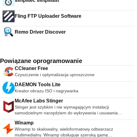
simplitec simplifast
Fling FTP Uploader Software
Remo Driver Discover
Powiązane oprogramowanie
CCleaner Free
Czyszczenie i optymalizacja uproszczone
DAEMON Tools Lite
Kreator obrazu ISO i nagrywarka
McAfee Labs Stinger
Stinger jest szybkim i nie wymagającym instalacji
samodzielnym narzędziem do wykrywania i usuwania
powszechnego złośliwego oprogramowania i zagrożeń,
Winamp
idealne, jeśli komputer jest już zainfekowany. Chociaż Stinger
Winamp to skalowalny, wieloformatowy odtwarzacz
nie zastępuje pełnowartościowego oprogramowania
multimedialny. Winamp obsługuje szeroką gamę
antywirusowego, Stinger jest aktualizowany wiele razy w