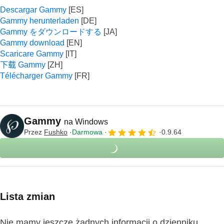
Descargar Gammy
Gammy herunterladen
Gammy をダウンロードする
Gammy download
Scaricare Gammy
下载 Gammy
Télécharger Gammy
Gammy
na Windows
Przez
Fushko
Darmowa
0.9.64
Lista zmian
Nie mamy jeszcze żadnych informacji o dzienniku