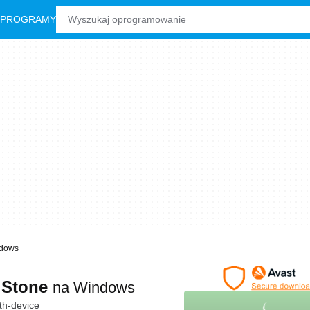
 PROGRAMY
ndows
s Stone
na Windows
th-device