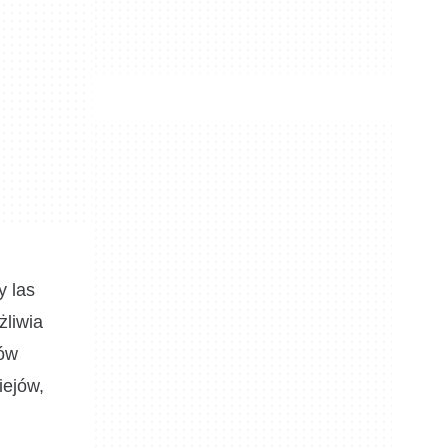
y las
żliwia
ków
iejów,