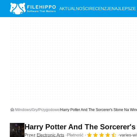
AKTUALNOŚCI
RECENZJE
NAJLEPSZE
Windows
Gry
Przygodowe
Harry Potter And The Sorcerer's Stone Na Wi
Harry Potter And The Sorcerer'
Przez
Electronic Arts
Płatność
varies-wi