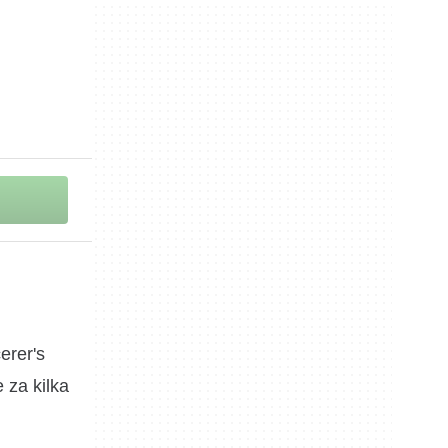
erer's
 za kilka