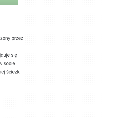
rzony przez
duje się
 w sobie
ej ścieżki