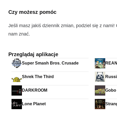
Czy możesz pomóc
Jeśli masz jakiś dziennik zmian, podziel się z nam
nam znać.
Przeglądaj aplikacje
Super Smash Bros. Crusade
REAN
Shrek The Third
Russi
DARKROOM
Gobo 
Lone Planet
Stran