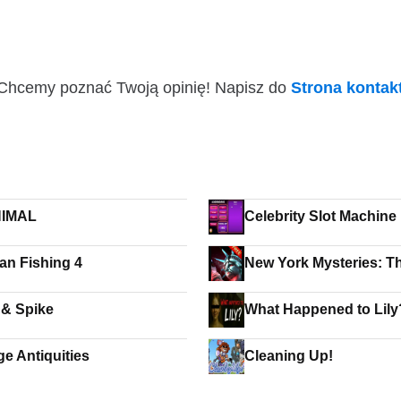
i! Chcemy poznać Twoją opinię! Napisz do
Strona konta
IMAL
Celebrity Slot Machine
an Fishing 4
New York Mysteries: T
of Souls (Free to Play)
& Spike
What Happened to Lily
ge Antiquities
Cleaning Up!