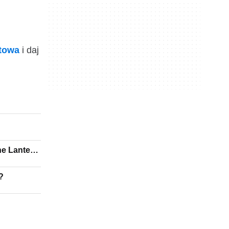
ktowa
i daj
he Lantern
?