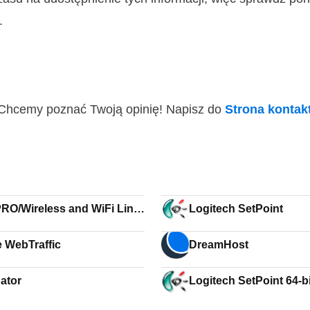
.
i! Chcemy poznać Twoją opinię! Napisz do
Strona konta
 PRO/Wireless and WiFi Link
Logitech SetPoint
s Win7 64-bit
e WebTraffic
DreamHost
ator
Logitech SetPoint 64-bi