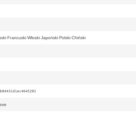
ski
Francuski
Włoski
Japoński
Polski
Chiński
b8d431d1ac4645282
exe