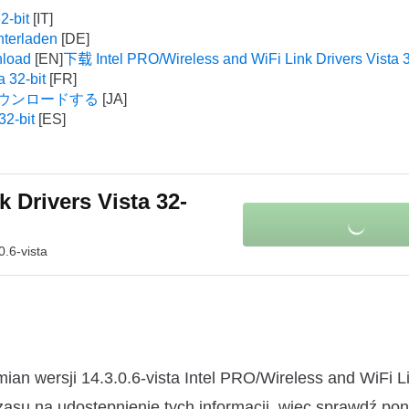
2-bit
nterladen
nload
下载 Intel PRO/Wireless and WiFi Link Drivers Vista 3
 32-bit
bit をダウンロードする
32-bit
 Drivers Vista 32-
0.6-vista
an wersji 14.3.0.6-vista Intel PRO/Wireless and WiFi L
zasu na udostępnienie tych informacji, więc sprawdź po