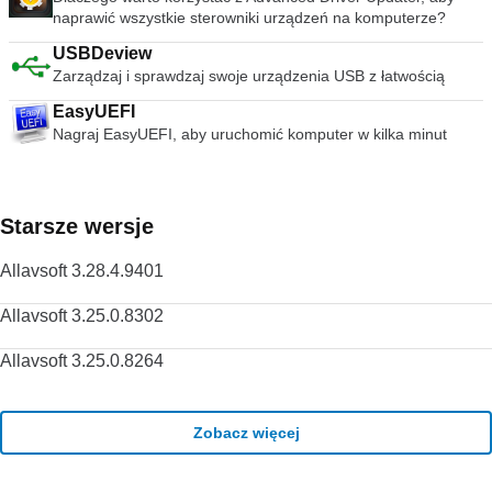
nawet dodawać napisy do filmów, dodając plik SRT do folderu
naprawić wszystkie sterowniki urządzeń na komputerze?
wideo. streszczenie VLC Media Player to po prostu
USBDeview
najbardziej wszechstronny, stabilny i wysokiej jakości
darmowy odtwarzacz multimediów. Słusznie dominuje na
Zarządzaj i sprawdzaj swoje urządzenia USB z łatwością
rynku bezpłatnych odtwarzaczy multimedialnych od ponad 10
EasyUEFI
lat i wygląda na to, że może przez kolejne 10 lat dzięki
Nagraj EasyUEFI, aby uruchomić komputer w kilka minut
ciągłemu rozwojowi i ulepszaniu przez VideoLAN Org.
Szukasz VLC Media Player w wersji dla komputerów Mac?
Pobierz tutaj
Starsze wersje
Allavsoft 3.28.4.9401
Allavsoft 3.25.0.8302
Allavsoft 3.25.0.8264
Zobacz więcej