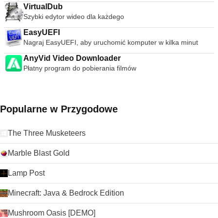
wideo. streszczenie VLC Media Player to po prostu
VirtualDub
najbardziej wszechstronny, stabilny i wysokiej jakości
Szybki edytor wideo dla każdego
darmowy odtwarzacz multimediów. Słusznie dominuje na
EasyUEFI
rynku bezpłatnych odtwarzaczy multimedialnych od ponad 10
lat i wygląda na to, że może przez kolejne 10 lat dzięki
Nagraj EasyUEFI, aby uruchomić komputer w kilka minut
ciągłemu rozwojowi i ulepszaniu przez VideoLAN Org.
AnyVid Video Downloader
Szukasz VLC Media Player w wersji dla komputerów Mac?
Płatny program do pobierania filmów
Pobierz tutaj
Popularne w Przygodowe
The Three Musketeers
Marble Blast Gold
Lamp Post
Minecraft: Java & Bedrock Edition
Mushroom Oasis [DEMO]