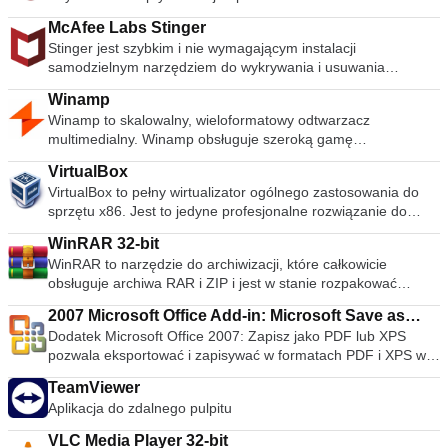
McAfee Labs Stinger
Stinger jest szybkim i nie wymagającym instalacji
samodzielnym narzędziem do wykrywania i usuwania
powszechnego złośliwego oprogramowania i zagrożeń,
Winamp
idealne, jeśli komputer jest już zainfekowany. Chociaż Stinger
Winamp to skalowalny, wieloformatowy odtwarzacz
nie zastępuje pełnowartościowego oprogramowania
multimedialny. Winamp obsługuje szeroką gamę
antywirusowego, Stinger jest aktualizowany wiele razy w
współczesnych i specjalistycznych formatów plików
tygodniu, aby obejmował wykrywanie nowszych wariantów
VirtualBox
muzycznych, w tym MIDI, MOD, warstwy audio 1 i 2 MPEG-1,
fałszywych alarmów i rozpowszechnionych wirusów.
VirtualBox to pełny wirtualizator ogólnego zastosowania do
AAC, M4A, FLAC, WAV, OGG Vorbis i Windows Media Audio.
.descbannerbtn { font-family: Arial,Helvetica,Sans-Serif;
sprzętu x86. Jest to jedyne profesjonalne rozwiązanie do
Obsługuje odtwarzanie bez przerw dla MP3 i AAC oraz
background: linear-gradient(#fc8f32 0,#e26a0c
wirtualizacji, które jest także oprogramowaniem typu open
Replay Gain do wyrównywania głośności między ścieżkami.
100%)!important; border: solid 1px #be5b0c; color: #fff;text-
WinRAR 32-bit
source, przeznaczone do użytku na serwerach, komputerach
Ponadto Winamp może odtwarzać i importować muzykę z płyt
align: center;font-size: 14px;float:right;
WinRAR to narzędzie do archiwizacji, które całkowicie
stacjonarnych i urządzeniach wbudowanych. Niektóre funkcje
CD audio, opcjonalnie z CD-Text, a także nagrywać muzykę
display:block;width:141px;height:30px;letter-spacing: 1px;
obsługuje archiwa RAR i ZIP i jest w stanie rozpakować
VirtualBox to: Modułowość. VirtualBox ma niezwykle
na płytach CD. Winamp obsługuje odtwarzanie Windows
font-weight: 600 !important;font-size: 12px;}
archiwa CAB, ARJ, LZH, TAR, GZ, ACE, UUE, BZ2, JAR, ISO,
modułową konstrukcję z dobrze zdefiniowanymi
Media Video i Nullsoft Streaming Video, a także większość
.descbannercontainer{padding-right:50px;padding-
2007 Microsoft Office Add-in: Microsoft Save as
7Z, Z. Konsekwentnie tworzy mniejsze archiwa niż
wewnętrznymi interfejsami programowania i konstrukcją klient
formatów wideo obsługiwanych przez Windows Media Player.
left:100px;background-color: rgb(243, 245,
Dodatek Microsoft Office 2007: Zapisz jako PDF lub XPS
PDF or XPS
konkurencja, oszczędzając miejsce na dysku i koszty
/ serwer. Ułatwia to sterowanie nim z kilku interfejsów
Dźwięk przestrzenny 5.1 jest obsługiwany tam, gdzie
249);width:660px;height:57px;padding-top:14px}
pozwala eksportować i zapisywać w formatach PDF i XPS w
transmisji. WinRAR oferuje graficzny interaktywny interfejs
jednocześnie: na przykład można uruchomić maszynę
pozwalają na to formaty i dekodery. Winamp obsługuje wiele
.descbannerlink{font-size:16px !important;font-family:
ośmiu programach Microsoft Office 2007. Narzędzie pozwala
wykorzystujący mysz i menu, a także interfejs wiersza
wirtualną w typowym interfejsie GUI maszyny wirtualnej, a
rodzajów mediów strumieniowych: radio internetowe,
TeamViewer
Arial,Helvetica,Sans-Serif !important;display:inline-
również na wysyłanie jako załącznik wiadomości e-mail w
poleceń. WinRAR jest łatwiejszy w użyciu niż wiele innych
następnie sterować nią z poziomu wiersza poleceń lub
telelewizja internetowa, radio satelitarne XM, wideo AOL,
Aplikacja do zdalnego pulpitu
block;float:left;padding-top:3px;font-weight: 600;} Uzyskaj
formacie PDF i XPS w podzbiorze tych programów (niektóre
archiwizatorów, dzięki specjalnemu trybowi „Wizard”, który
ewentualnie zdalnie. VirtualBox zawiera również pełny zestaw
zawartość Singingfish, podcasty i kanały RSS. Ma także
50% zniżki na oprogramowanie antywirusowe McAfee
funkcje różnią się w zależności od programu). Ten plik do
umożliwia natychmiastowy dostęp do podstawowych funkcji
programistyczny: nawet jeśli jest to oprogramowanie Open
VLC Media Player 32-bit
rozszerzalną obsługę przenośnych odtwarzaczy