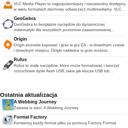
pobrania działa z następującymi programami pakietu Office:
archiwizacji poprzez prostą procedurę pytań i odpowiedzi.
Source, nie musisz hakować źródła, aby napisać nowy
VLC Media Player to najpopularniejszy i niezawodny dostępny
multimedialnych, a użytkownicy mogą uzyskać dostęp do
Microsoft Office Access 2007. Microsoft Office Excel 2007.
WinRAR oferuje korzyść przemysłowego szyfrowania
interfejs dla VirtualBox. Opisy maszyn wirtualnych w XML.
w wielu formatach darmowy odtwarzacz multimedialny. VLC
swoich bibliotek multimediów w dowolnym miejscu za
Microsoft Office InfoPath 2007. Microsoft Office OneNote
archiwów za pomocą AES (Advanced Encryption Standard) z
Ustawienia konfiguracji maszyn wirtualnych są
Media Player został publicznie wydany w 2001 roku przez
pośrednictwem połączeń internetowych. Możesz rozszerzyć
2007. Microsoft Office PowerPoint 2007. Microsoft Office
kluczem 128 bitów. Obsługuje pliki i archiwa o wielkości do 8
GeoGebra
przechowywane w całości w formacie XML i są niezależne od
organizację non-profit VideoLAN Project. VLC Media Player
funkcjonalność Winampa za pomocą wtyczek, które są
Publisher 2007. Microsoft Office Visio 2007. Microsoft Office
589 miliardów gigabajtów. Oferuje także możliwość tworzenia
GeoGebra to bezpłatne narzędzie do dynamicznej
maszyn lokalnych. Definicje maszyn wirtualnych można zatem
szybko stał się bardzo popularny dzięki wszechstronnym
dostępne na stronie Winampa. Aby dowiedzieć się, w jaki
Word 2007. Ten dodatek Microsoft Save jako PDF lub XPS do
samorozpakowujących się i wielowarstwowych archiwów.
matematyki dla wszystkich poziomów zaawansowanej
łatwo przenieść na inne komputery.
możliwościom odtwarzania w wielu formatach. Pomagały w
sposób skórki mogą poprawić komfort użytkowania, zapoznaj
programów pakietu Microsoft Office 2007 stanowi
Dzięki rekordom odzyskiwania i woluminom odzyskiwania
edukacji. Aplikacja łączy geometrię, algebrę, arkusze
tym problemy ze zgodnością i kodekami, które sprawiły, że
się z naszym przewodnikiem dotyczącym instalowania skór
uzupełnienie i podlega warunkom licencji na oprogramowanie
Origin
możesz rekonstruować nawet fizycznie uszkodzone archiwa.
kalkulacyjne, wykresy, statystyki i rachunek różniczkowy i
konkurencyjne odtwarzacze multimedialne, takie jak
dla Winampa . Winamp jest również dostępny dla Androida
systemowe Microsoft Office 2007. Wymagania systemowe:
Origin pozwala kupować i grać w gry EA - w dowolnym czasie
pakietowy w jeden łatwy w użyciu pakiet. Użytkownicy mogą
QuickTime, Windows i Real Media Player, stały się
Obsługiwane systemy operacyjne; Windows Server 2003,
i dowolnym miejscu. Dzięki nakładce w grze możesz
używać GeoGebra jako samodzielnego produktu lub mogą
bezużyteczne dla wielu popularnych formatów plików wideo i
Windows Vista, Windows XP z dodatkiem Service Pack 2.
przeglądać sieć podczas grania w wybrane gry. Funkcje
również korzystać z innych funkcji, w tym interaktywnych
muzycznych. Łatwy, podstawowy interfejs użytkownika i
Rufus
społecznościowe Origin umożliwiają tworzenie profilu,
zasobów do nauki, nauczania i oceny dostępnych online.
ogromna gama opcji dostosowywania wymusiły pozycję VLC
Rufus to małe narzędzie, które może formatować i tworzyć
łączenie się i czatowanie ze znajomymi, udostępnianie
GeoGebra jest naprawdę dla ekspertów matematyki i jest
Media Player na szczycie bezpłatnych odtwarzaczy
rozruchowe dyski flash USB, takie jak klucze USB lub
biblioteki gier oraz łatwe dołączanie do gier znajomych. Origin
złożoną aplikacją przeznaczoną dla użytkowników, którzy
multimedialnych. Elastyczność VLC Media Player odtwarza
pendrive oraz karty pamięci. Rufus jest przydatny w
usprawnia proces pobierania, umożliwiając szybką, łatwą
czują się komfortowo z trudną matematyką, ale ma przewagę
prawie każdy format pliku wideo lub muzycznego, jaki można
następujących scenariuszach: Jeśli musisz utworzyć nośnik
instalację i użytkowanie. Bezpośrednie pobieranie gier
nad innymi aplikacjami, ponieważ GeoGebra zapewnia wiele
znaleźć. W momencie premiery była to rewolucja w
instalacyjny USB z rozruchowych plików ISO dla systemów
komputerowych wymaga klienta Origin, a gdy już go masz,
reprezentacji obiektów, które wszystkie są dynamicznie
porównaniu z domyślnymi odtwarzaczami multimediów, z
Windows, Linux i UEFI. Jeśli musisz pracować w systemie bez
będziesz mieć dostęp do swojej biblioteki gier z dowolnego
Ostatnia aktualizacja
połączone. Zasadniczo chodzi o połączenie reprezentacji
których większość ludzi korzystała z tego często
zainstalowanego systemu operacyjnego. Jeśli potrzebujesz
miejsca. Możesz nawet grać w swoje ulubione gry na innych
geometrycznych, algebraicznych i numerycznych w
zawieszającego się lub wyświetlanego komunikatu o błędzie
A Webbing Journey
flashować BIOS lub inne oprogramowanie z DOS-a. Jeśli
komputerach, gdziekolwiek jesteś. Origin zastępuje EA
interaktywny sposób. Można to osiągnąć za pomocą punktów,
„brakujących kodeków” podczas próby odtwarzania plików
Zabawa w sieci: A Webbing Journey
chcesz uruchomić narzędzie niskiego poziomu. Rufus może
Download Manager.
wektorów, linii i przekrojów stożkowych. GeoGebra umożliwia
multimedialnych. VLC Media Player może odtwarzać MPEG,
współpracować z następującymi * ISO: Arch Linux, Archbang,
bezpośrednie wprowadzanie równań i współrzędnych oraz
Format Factory
AVI, RMBV, FLV, QuickTime, WMV, MP4 i wiele innych
BartPE / pebuilder, CentOS, Damn Small Linux, Fedora,
manipulowanie nimi, umożliwiając w ten sposób wykreślanie
Konwertuj każdy format pliku za pomocą Factory Format
formatów plików wideo i audio. VLC Media Player może nie
FreeDOS, Gentoo, gNewSense, Hiren&#39;s Boot CD,
funkcji; praca z suwakami w celu zbadania parametrów;