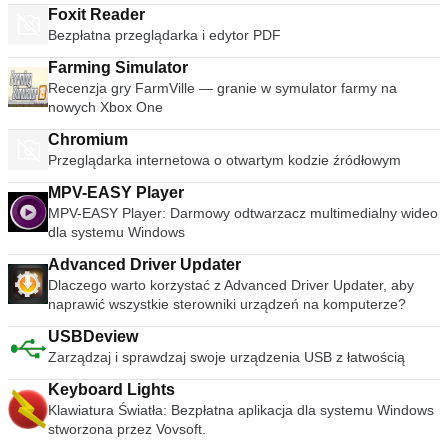
tylko obsłużyć wiele różnych formatów, ale VLC Media Player
LiveXP, Knoppix, Kubuntu, Linux Mint, NT Registry Registry
Foxit Reader
znaleźć symboliczne pochodne; i używaj poleceń takich jak
może także odtwarzać częściowe lub niekompletne pliki audio
Editor, OpenSUSE, Parted Magic, Slackware, Tails, Trinity
Bezpłatna przeglądarka i edytor PDF
root lub sekwencja. Kluczowe funkcje obejmują: Darmowe
i wideo, dzięki czemu możesz przejrzeć pobierane pliki przed
Rescue Kit, Ubuntu, Ultimate Boot CD, Windows XP (SP2 lub
oprogramowanie do nauki, nauczania i oceny. W pełni
ich zakończeniem. Łatwy w użyciu Interfejs użytkownika VLC
nowszy), Windows Server 2003 R2, Windows Vista, Windows
Farming Simulator
interaktywny, łatwy w obsłudze interfejs z wieloma
Media Player jest zdecydowanie przypadkiem funkcji nad
7, Windows 8. * Ta lista nie jest wyczerpująca. Obsługiwane
Recenzja gry FarmVille — granie w symulator farmy na
zaawansowanymi funkcjami. Dostęp do stale rosnącej puli
pięknem. Podstawowy wygląd sprawia jednak, że odtwarzacz
języki to: Bahasa Indonesia, Bahasa Malaysia, Ceština,
nowych Xbox One
zasobów. Świetny sposób, aby naprawdę zobaczyć
multimediów jest niezwykle łatwy w użyciu. Po prostu
Dansk, Deutsch, English, Español, Français, Hrvatski,
matematykę i naukę. Dostępne w wielu językach. Możliwość
przeciągnij i upuść pliki, aby je odtworzyć lub otworzyć za
Chromium
Italiano, Latviešu, Lietuviu, Magyar, Nederlands, Norsk,
dostosowania do dowolnego programu nauczania lub
pomocą plików i folderów, a następnie użyj klasycznych
Przeglądarka internetowa o otwartym kodzie źródłowym
Polski, Português, Português do Brasil, Româna, Slovensky,
projektu. Używany przez miliony ludzi na całym świecie.
przycisków nawigacji multimedialnej, aby odtwarzać,
Slovenšcina, Srpski, Suomi, Svenska i Türkçe.
Ogólnie rzecz biorąc, GeoGebra jest doskonałym narzędziem
wstrzymywać, zatrzymywać, pomijać, edytować prędkość
MPV-EASY Player
obejmującym wiele dziedzin matematyki. Zapewnia wiele
odtwarzania, zmieniać głośność, jasność itp. Ogromna
MPV-EASY Player: Darmowy odtwarzacz multimedialny wideo
reprezentacji dynamicznie połączonych obiektów, które
różnorodność skórek i opcji dostosowywania oznacza, że
dla systemu Windows
obejmują arytmetykę, geometrię, algebrę i rachunek
standardowy wygląd nie powinien wystarczyć, aby
różniczkowy, a także istnieje ogromna społeczność zasobów
Advanced Driver Updater
uniemożliwić wybranie VLC jako domyślnego odtwarzacza
online, która pomaga użytkownikom. GeoGebra to
Dlaczego warto korzystać z Advanced Driver Updater, aby
multimediów. Zaawansowane opcje Nie pozwól, aby prosty
dynamiczna aplikacja matematyczna, która otrzymała wiele
naprawić wszystkie sterowniki urządzeń na komputerze?
interfejs VLC Media Player Cię oszukał, w zakładkach
nagród za oprogramowanie edukacyjne i wspiera edukację
odtwarzania, audio, wideo, narzędzi i widoków jest ogromna
USBDeview
STEM oraz innowacje w nauczaniu i uczeniu się na całym
różnorodność opcji odtwarzacza. Możesz grać z ustawieniami
Zarządzaj i sprawdzaj swoje urządzenia USB z łatwością
świecie.
synchronizacji, w tym korektorem graficznym z wieloma
ustawieniami wstępnymi, nakładkami, efektami specjalnymi,
Keyboard Lights
efektami wideo AtmoLight, przestrzennym układem audio i
Klawiatura Światła: Bezpłatna aplikacja dla systemu Windows
dostosowywanymi ustawieniami kompresji zakresu. Możesz
stworzona przez Vovsoft.
nawet dodawać napisy do filmów, dodając plik SRT do folderu