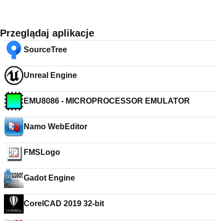
Przeglądaj aplikacje
SourceTree
Unreal Engine
EMU8086 - MICROPROCESSOR EMULATOR
Namo WebEditor
FMSLogo
Gadot Engine
CorelCAD 2019 32-bit