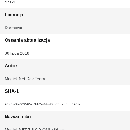
Chiński
Licencja
Darmowa
Ostatnia aktualizacja
30 lipca 2018
Autor
Magick.Net Dev Team
SHA-1
4973a8b723505c7bb2a8d6d2b035753c1949b11e
Nazwa pliku
Magick.NET-7.6.0.0-Q16-x86.zip