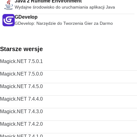
Java 2 Runtime Environment
dostosowywanymi ustawieniami kompresji zakresu. Możesz
Wydajne środowisko do uruchamiania aplikacji Java
nawet dodawać napisy do filmów, dodając plik SRT do folderu
GDevelop
wideo. streszczenie VLC Media Player to po prostu
najbardziej wszechstronny, stabilny i wysokiej jakości
GDevelop: Narzędzie do Tworzenia Gier za Darmo
darmowy odtwarzacz multimediów. Słusznie dominuje na
rynku bezpłatnych odtwarzaczy multimedialnych od ponad 10
lat i wygląda na to, że może przez kolejne 10 lat dzięki
ciągłemu rozwojowi i ulepszaniu przez VideoLAN Org.
Starsze wersje
Szukasz VLC Media Player w wersji dla komputerów Mac?
Pobierz tutaj
Magick.NET 7.5.0.1
Magick.NET 7.5.0.0
Magick.NET 7.4.5.0
Magick.NET 7.4.4.0
Magick.NET 7.4.3.0
Magick.NET 7.4.2.0
Magick.NET 7.4.1.0