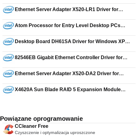
Driver for Windows 7 64-bit 15.12.75.50.64.2023
Ethernet Server Adapter X520-LR1 Driver for
Windows Server 2008 Enterprise x64 18.0
Atom Processor for Entry Level Desktop PCs
Driver for Windows XP Starter Edition
14.37.50.1.5134
Desktop Board DH61SA Driver for Windows XP
Professional x64 Edition 6.14.10.5437
82546EB Gigabit Ethernet Controller Driver for
Windows Server 2003 for Itanium-based Systems
18.3
Ethernet Server Adapter X520-DA2 Driver for
Windows Server 2008 Standard x64 15.4.1
X4620A Sun Blade RAID 5 Expansion Module
Driver for Windows Server 2008 Enterprise 5.2.0-
17757
Powiązane oprogramowanie
CCleaner Free
Czyszczenie i optymalizacja uproszczone