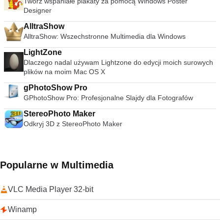
Twórz wspaniałe plakaty za pomocą Windows Poster
różnorodność opcji odtwarzacza. Możesz grać z ustawieniami
Designer
synchronizacji, w tym korektorem graficznym z wieloma
ustawieniami wstępnymi, nakładkami, efektami specjalnymi,
AlltraShow
efektami wideo AtmoLight, przestrzennym układem audio i
AlltraShow: Wszechstronne Multimedia dla Windows
dostosowywanymi ustawieniami kompresji zakresu. Możesz
nawet dodawać napisy do filmów, dodając plik SRT do folderu
LightZone
wideo. streszczenie VLC Media Player to po prostu
Dlaczego nadal używam Lightzone do edycji moich surowych
najbardziej wszechstronny, stabilny i wysokiej jakości
plików na moim Mac OS X
darmowy odtwarzacz multimediów. Słusznie dominuje na
gPhotoShow Pro
rynku bezpłatnych odtwarzaczy multimedialnych od ponad 10
lat i wygląda na to, że może przez kolejne 10 lat dzięki
GPhotoShow Pro: Profesjonalne Slajdy dla Fotografów
ciągłemu rozwojowi i ulepszaniu przez VideoLAN Org.
StereoPhoto Maker
Szukasz VLC Media Player w wersji dla komputerów Mac?
Odkryj 3D z StereoPhoto Maker
Pobierz tutaj
Popularne w Multimedia
VLC Media Player 32-bit
Winamp