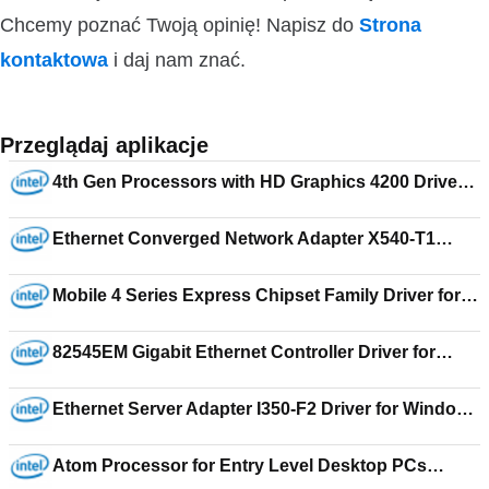
Chcemy poznać Twoją opinię! Napisz do
Strona
kontaktowa
i daj nam znać.
Przeglądaj aplikacje
4th Gen Processors with HD Graphics 4200 Driver
for Windows 7 Enterprise 15.31.17.64.3257
Ethernet Converged Network Adapter X540-T1
Driver for Windows Server 2008 Datacenter x64 18.3
Mobile 4 Series Express Chipset Family Driver for
Windows 7 Home Premium 15.17.19.2869
82545EM Gigabit Ethernet Controller Driver for
Windows Server 2008 Datacenter x64 18.4
Ethernet Server Adapter I350-F2 Driver for Windows
Server 2003 Standard x64 Edition 18.3
Atom Processor for Entry Level Desktop PCs