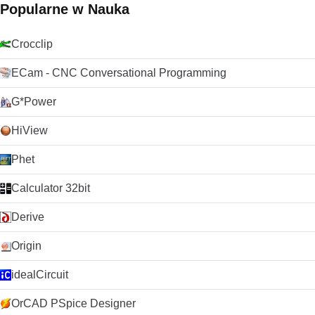
lat i wygląda na to, że może przez kolejne 10 lat dzięki
Popularne w Nauka
ciągłemu rozwojowi i ulepszaniu przez VideoLAN Org.
Szukasz VLC Media Player w wersji dla komputerów Mac?
Pobierz tutaj
Crocclip
ECam - CNC Conversational Programming
G*Power
HiView
Phet
Calculator 32bit
Derive
Origin
idealCircuit
OrCAD PSpice Designer