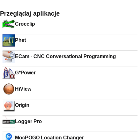
Przeglądaj aplikacje
Crocclip
Phet
ECam - CNC Conversational Programming
G*Power
HiView
Origin
Logger Pro
MocPOGO Location Changer