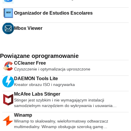
Organizador de Estudios Escolares
Mbox Viewer
Powiązane oprogramowanie
CCleaner Free
Czyszczenie i optymalizacja uproszczone
DAEMON Tools Lite
Kreator obrazu ISO i nagrywarka
McAfee Labs Stinger
Stinger jest szybkim i nie wymagającym instalacji
samodzielnym narzędziem do wykrywania i usuwania
powszechnego złośliwego oprogramowania i zagrożeń,
Winamp
idealne, jeśli komputer jest już zainfekowany. Chociaż Stinger
Winamp to skalowalny, wieloformatowy odtwarzacz
nie zastępuje pełnowartościowego oprogramowania
multimedialny. Winamp obsługuje szeroką gamę
antywirusowego, Stinger jest aktualizowany wiele razy w