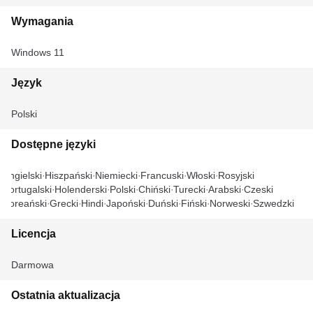
Wymagania
Windows 11
Język
Polski
Dostępne języki
Angielski
Hiszpański
Niemiecki
Francuski
Włoski
Rosyjski
Portugalski
Holenderski
Polski
Chiński
Turecki
Arabski
Czeski
Koreański
Grecki
Hindi
Japoński
Duński
Fiński
Norweski
Szwedzki
Licencja
Darmowa
Ostatnia aktualizacja