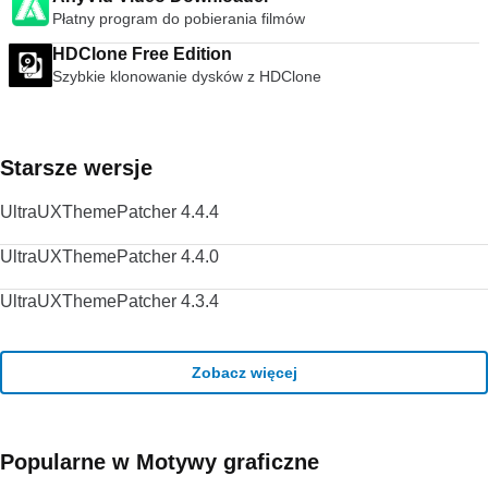
wideo. streszczenie VLC Media Player to po prostu
Płatny program do pobierania filmów
najbardziej wszechstronny, stabilny i wysokiej jakości
HDClone Free Edition
darmowy odtwarzacz multimediów. Słusznie dominuje na
rynku bezpłatnych odtwarzaczy multimedialnych od ponad 10
Szybkie klonowanie dysków z HDClone
lat i wygląda na to, że może przez kolejne 10 lat dzięki
ciągłemu rozwojowi i ulepszaniu przez VideoLAN Org.
Szukasz VLC Media Player w wersji dla komputerów Mac?
Pobierz tutaj
Starsze wersje
UltraUXThemePatcher 4.4.4
UltraUXThemePatcher 4.4.0
UltraUXThemePatcher 4.3.4
Zobacz więcej
Popularne w Motywy graficzne