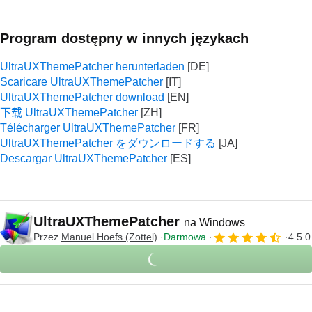
Program dostępny w innych językach
UltraUXThemePatcher herunterladen
Scaricare UltraUXThemePatcher
UltraUXThemePatcher download
下载 UltraUXThemePatcher
Télécharger UltraUXThemePatcher
UltraUXThemePatcher をダウンロードする
Descargar UltraUXThemePatcher
UltraUXThemePatcher
na Windows
Przez
Manuel Hoefs (Zottel)
Darmowa
4.5.0