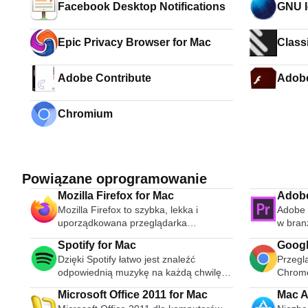
Facebook Desktop Notifications
GNU I
Epic Privacy Browser for Mac
Classi
Mac
Adobe Contribute
Adobe
Chromium
Powiązane oprogramowanie
Mozilla Firefox for Mac
Adobe
Mozilla Firefox to szybka, lekka i
Adobe 
uporządkowana przeglądarka
w bran
internetowa typu open source. Podczas
pakiet 
Spotify for Mac
Goog
publicznej premiery w 2004 roku Mozilla
było t
Dzięki Spotify łatwo jest znaleźć
Przegl
Firefox była pierwszą przeglądarką,
profes
odpowiednią muzykę na każdą chwilę -
Chrome
która podważyła dominację Microsoft
powied
na telefonie, komputerze, tablecie i nie
zaawan
Internet Explorer. Od tego czasu Mozilla
jest p
Microsoft Office 2011 for Mac
Mac A
tylko. Na Spotify są miliony utworów.
interf
Firefox konsekwentnie pojawia się w 3
filmowe