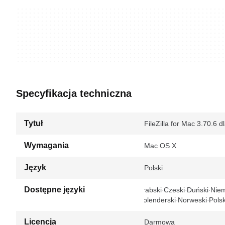
Specyfikacja techniczna
Tytuł
FileZilla for Mac 3.70.6 
Wymagania
Mac OS X
Język
Polski
Dostępne języki
Arabski
Czeski
Duński
Niem
Holenderski
Norweski
Polsk
Licencja
Darmowa