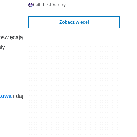
GitFTP-Deploy
Zobacz więcej
poświęcają
ły
ktowa
i daj