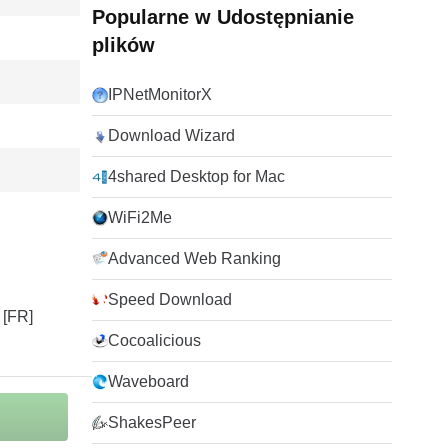
Popularne w Udostępnianie
plików
IPNetMonitorX
Download Wizard
4shared Desktop for Mac
WiFi2Me
Advanced Web Ranking
Speed Download
Cocoalicious
Waveboard
ShakesPeer