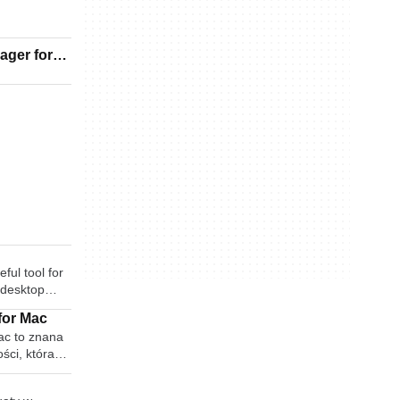
ager for
ful tool for
 desktop
internet.
for Mac
ily by
c to znana
 host
ści, która
now used by
su. Chociaż
creens,
cie,
rain and