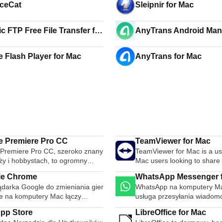
ceCat
Sleipnir for Mac
c FTP Free File Transfer for
AnyTrans Android Man
Mac
 Flash Player for Mac
AnyTrans for Mac
 Premiere Pro CC
TeamViewer for Mac
Premiere Pro CC, szeroko znany
TeamViewer for Mac is a use
ży i hobbystach, to ogromny
Mac users looking to share
do edycji wideo. Powiedzenie, że
access with others over the 
le Chrome
WhatsApp Messenger 
o oprogramowanie na poziomie
Formerly a tool used primar
ądarka Google do zmieniania gier
WhatsApp na komputery Ma
jonalnym, wydaje się mało
technicians to fix issues on
 na komputery Mac łączy
usługa przesyłania wiadomo
ziane, Adobe Premiere Pro CC
computers, TeamViewer is 
sowaną technologię z prostym
istnieje już od jakiegoś cza
owszechnie używane przez studia
millions of users to share s
pp Store
LibreOffice for Mac
ejsem użytkownika, aby zapewnić
można go używać w Interne
 Hollyword do edycji produkcji
access remote computers, t