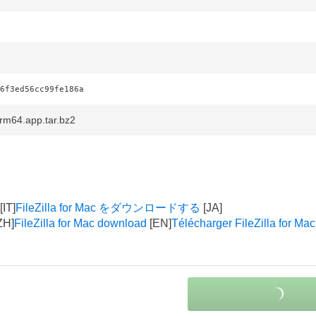
6f3ed56cc99fe186a
rm64.app.tar.bz2
FileZilla for Mac をダウンロードする
FileZilla for Mac download
Télécharger FileZilla for Mac