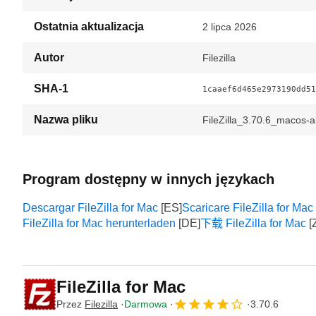
Ostatnia aktualizacja
2 lipca 2026
Autor
Filezilla
SHA-1
1caaef6d465e2973190dd51
Nazwa pliku
FileZilla_3.70.6_macos-a
Program dostępny w innych językach
Descargar FileZilla for Mac
Scaricare FileZilla for Mac
FileZilla for Mac herunterladen
下载 FileZilla for Mac
FileZilla for Mac
Przez
Filezilla
Darmowa
3.70.6