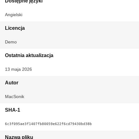
Dostępne języki
Angielski
Licencja
Demo
Ostatnia aktualizacja
13 maja 2026
Autor
MacSonik
SHA-1
6c3f095ae3f1407fb80059e622f6cd79430bd38b
Nazwa pliku