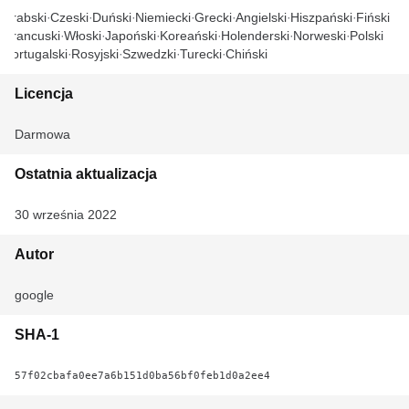
Arabski
Czeski
Duński
Niemiecki
Grecki
Angielski
Hiszpański
Fiński
Francuski
Włoski
Japoński
Koreański
Holenderski
Norweski
Polski
Portugalski
Rosyjski
Szwedzki
Turecki
Chiński
Licencja
Darmowa
Ostatnia aktualizacja
30 września 2022
Autor
google
SHA-1
57f02cbafa0ee7a6b151d0ba56bf0feb1d0a2ee4