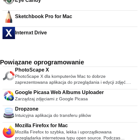
Eye Candy
Sketchbook Pro for Mac
Internxt Drive
Powiązane oprogramowanie
PhotoScape X
PhotoScape X dla komputerów Mac to dobrze
zaprezentowana aplikacja do przeglądania i edycji zdjęć.
Oferuje całą gamę narzędzi, które znacznie ułatwiają
Google Picasa Web Albums Uploader
przeglądanie ulubionych zdjęć. Chociaż interfejs użytkownika
Zarządzaj zdjęciami z Google Picasa
ma podstawowy wygląd, masz do wyboru kilka motywów,
które dodają odrobinę koloru i różnorodności tej funkcjonalnej
Dropzone
aplikacji. Po kliknięciu obrazu możesz od razu rozpocząć
Intuicyjna aplikacja do transferu plików
edycję przy użyciu typowych narzędzi, takich jak Zmień
rozmiar, Przytnij, Dostosowanie kolorów, Korekcja oka,
Mozilla Firefox for Mac
Wyostrzanie i Rozmycie. Po zakończeniu edycji możesz
Mozilla Firefox to szybka, lekka i uporządkowana
zapisać obraz w tej samej lokalizacji lub zapisać go osobno.
przeglądarka internetowa typu open source. Podczas