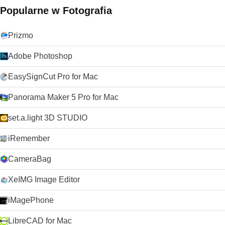
cookie podczas zamykania. Ustawienia Chrome umożliwiają
Popularne w Fotografia
także dostosowanie regularnych preferencji prywatności
przeglądania. Bezpieczeństwo Piaskownica Chrome
zapobiega automatycznemu instalowaniu złośliwego
Prizmo
oprogramowania na komputerze Mac lub wpływaniu na inne
karty przeglądarki. Chrome ma również wbudowaną
Adobe Photoshop
technologię Bezpiecznego przeglądania z ochroną przed
złośliwym oprogramowaniem i atakami typu „phishing”, która
EasySignCut Pro for Mac
ostrzega w przypadku podejrzenia witryny zawierającej
złośliwe oprogramowanie / aktywność. Regularne
Panorama Maker 5 Pro for Mac
automatyczne aktualizacje zapewniają, że funkcje
bezpieczeństwa są aktualne i skuteczne. Dostosowywanie
Szeroki wybór aplikacji, rozszerzeń, motywów i ustawień
set.a.light 3D STUDIO
sprawia, że przeglądanie jest wyjątkowe. Zwiększ
produktywność, bezpieczeństwo, szybkość nawigacji i prawie
iRemember
wszystko, co możesz wymyślić, dzięki aplikacjom i
rozszerzeniom ze sklepu Google Chrome. Zainstaluj motywy
CameraBag
stworzone przez najlepszych artystów lub utwórz własne,
korzystając z mychrometheme.com. Zaloguj się na swoje
XeIMG Image Editor
konto Google, aby wykonać kopię zapasową kontaktów,
preferencji, historii, a także uzyskać dostęp do wszystkich
iMagePhone
narzędzi Google za pomocą jednego loginu. Dostawca
programu ograniczył dystrybucję starszych wersji tego
LibreCAD for Mac
produktu. FileHippo przeprasza za wszelkie związane z tym