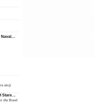
 Naval
a akcji
l Stars
r dla Brawl