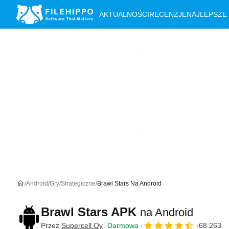
AKTUALNOŚCI
RECENZJE
NAJLEPSZE
Android
Gry
Strategiczne
Brawl Stars Na Android
Brawl Stars APK
na Android
Przez
Supercell Oy
Darmowa
68.263