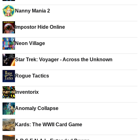
Nanny Mania 2
Impostor Hide Online
Neon Village
Star Trek: Voyager - Across the Unknown
Rogue Tactics
Inventorix
Anomaly Collapse
Kards: The WWII Card Game