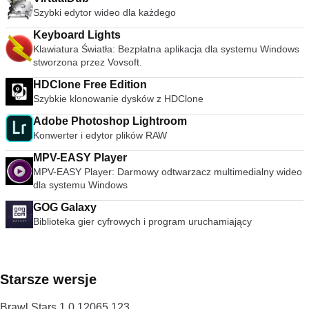
obejmującym wiele dziedzin matematyki. Zapewnia wiele
Szybki edytor wideo dla każdego
reprezentacji dynamicznie połączonych obiektów, które
obejmują arytmetykę, geometrię, algebrę i rachunek
Keyboard Lights
różniczkowy, a także istnieje ogromna społeczność zasobów
Klawiatura Światła: Bezpłatna aplikacja dla systemu Windows
online, która pomaga użytkownikom. GeoGebra to
stworzona przez Vovsoft.
dynamiczna aplikacja matematyczna, która otrzymała wiele
HDClone Free Edition
nagród za oprogramowanie edukacyjne i wspiera edukację
Szybkie klonowanie dysków z HDClone
STEM oraz innowacje w nauczaniu i uczeniu się na całym
świecie.
Adobe Photoshop Lightroom
Konwerter i edytor plików RAW
MPV-EASY Player
MPV-EASY Player: Darmowy odtwarzacz multimedialny wideo
dla systemu Windows
GOG Galaxy
Biblioteka gier cyfrowych i program uruchamiający
Starsze wersje
Brawl Stars 1.0.12065.123