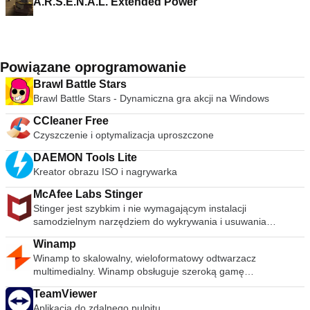
A.R.S.E.N.A.L. Extended Power
Powiązane oprogramowanie
Brawl Battle Stars
Brawl Battle Stars - Dynamiczna gra akcji na Windows
CCleaner Free
Czyszczenie i optymalizacja uproszczone
DAEMON Tools Lite
Kreator obrazu ISO i nagrywarka
McAfee Labs Stinger
Stinger jest szybkim i nie wymagającym instalacji
samodzielnym narzędziem do wykrywania i usuwania
powszechnego złośliwego oprogramowania i zagrożeń,
Winamp
idealne, jeśli komputer jest już zainfekowany. Chociaż Stinger
Winamp to skalowalny, wieloformatowy odtwarzacz
nie zastępuje pełnowartościowego oprogramowania
multimedialny. Winamp obsługuje szeroką gamę
antywirusowego, Stinger jest aktualizowany wiele razy w
współczesnych i specjalistycznych formatów plików
tygodniu, aby obejmował wykrywanie nowszych wariantów
TeamViewer
muzycznych, w tym MIDI, MOD, warstwy audio 1 i 2 MPEG-1,
fałszywych alarmów i rozpowszechnionych wirusów.
Aplikacja do zdalnego pulpitu