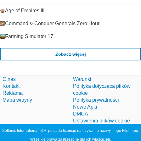
Age of Empires III
Command & Conquer Generals Zero Hour
Farming Simulator 17
Zobacz więcej
O nas
Warunki
Kontakt
Polityka dotycząca plików
Reklama
cookie
Mapa witryny
Polityka prywatności
Nowe Apki
DMCA
Ustawienia plików cookie
Softonic International, S.A. posiada licencję na używanie nazwy i logo Filehippo.
Wszelkie prawa zastrzeżone dla ich właścicieli.