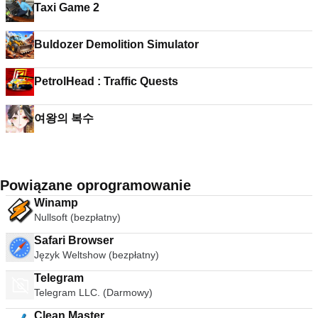
Taxi Game 2
Buldozer Demolition Simulator
PetrolHead : Traffic Quests
여왕의 복수
Powiązane oprogramowanie
Winamp
Nullsoft (bezpłatny)
Safari Browser
Język Weltshow (bezpłatny)
Telegram
Telegram LLC. (Darmowy)
Clean Master