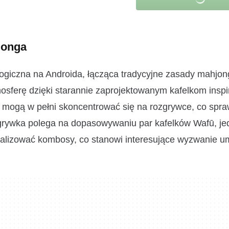
jonga
logiczna na Androida, łącząca tradycyjne zasady mahjon
mosferę dzięki starannie zaprojektowanym kafelkom ins
y mogą w pełni skoncentrować się na rozgrywce, co spraw
zgrywka polega na dopasowywaniu par kafelków Wafū, j
ymalizować kombosy, co stanowi interesujące wyzwanie 