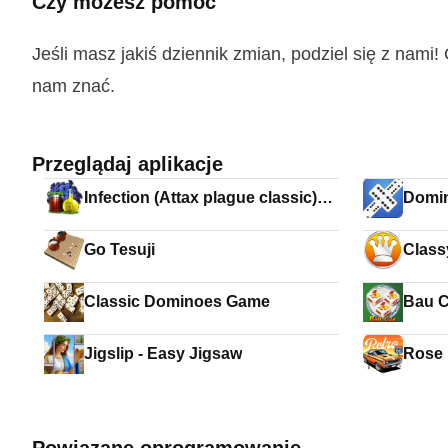
Czy możesz pomóc
Jeśli masz jakiś dziennik zmian, podziel się z nam
nam znać.
Przeglądaj aplikacje
Infection (Attax plague classic)
Domi
Free game no ads
Go Tesuji
Class
Classic Dominoes Game
Bau C
Jigslip - Easy Jigsaw
Rose 