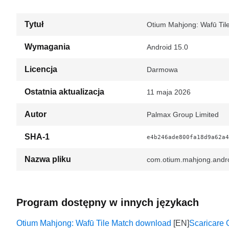
Tytuł
Otium Mahjong: Wafū Tile
Wymagania
Android 15.0
Licencja
Darmowa
Ostatnia aktualizacja
11 maja 2026
Autor
Palmax Group Limited
SHA-1
e4b246ade800fa18d9a62a4
Nazwa pliku
com.otium.mahjong.andro
Program dostępny w innych językach
Otium Mahjong: Wafū Tile Match download
Scaricare 