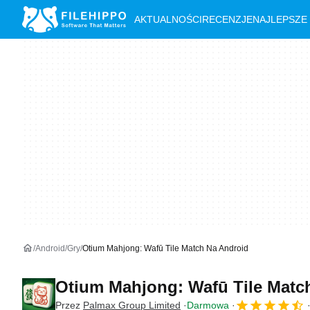
AKTUALNOŚCI
RECENZJE
NAJLEPSZE
Android
Gry
Otium Mahjong: Wafū Tile Match Na Android
Otium Mahjong: Wafū Tile Mat
Przez
Palmax Group Limited
Darmowa