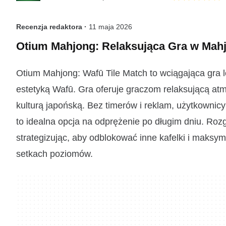
Recenzja redaktora ·
11 maja 2026
Otium Mahjong: Relaksująca Gra w Mah
Otium Mahjong: Wafū Tile Match to wciągająca gra 
estetyką Wafū. Gra oferuje graczom relaksującą at
kulturą japońską. Bez timerów i reklam, użytkownic
to idealna opcja na odprężenie po długim dniu. Ro
strategizując, aby odblokować inne kafelki i maks
setkach poziomów.