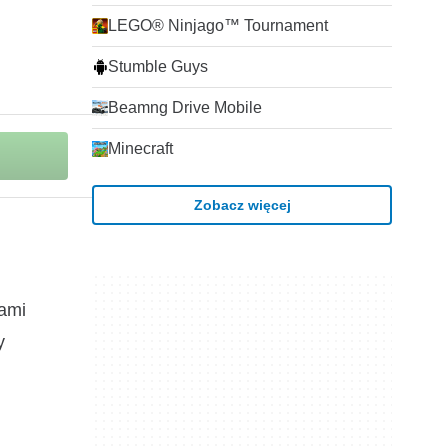
LEGO® Ninjago™ Tournament
Stumble Guys
Beamng Drive Mobile
Minecraft
Zobacz więcej
sami
y