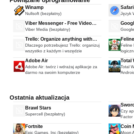
Powiązane oprogramowanie
Winamp
Safar
Nullsoft (bezpłatny)
Język 
Viber Messenger - Free Video
Googl
Viber Media (bezpłatny)
Google
Calls Group Chats
Trello: Organize anything with
Felin
Dlaczego potrzebujesz Trello: organizuj
Feline 
anyone anywhere
wszystko z każdym i wszędzie
logicz
Adobe Air
Total
Adobe Air: twórz i wdrażaj aplikacje za
Total 
darmo na swoim komputerze
Androi
Ostatnia aktualizacja
Sword 
Brawl Stars
Czy apl
Supercell (bezpłatny)
Factor 
Fortnite
Coin 
Epic Games, Inc (bezpłatny)
Moon A