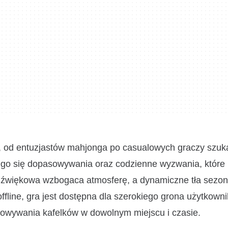
w, od entuzjastów mahjonga po casualowych graczy szuk
cego się dopasowywania oraz codzienne wyzwania, któr
 dźwiękowa wzbogaca atmosferę, a dynamiczne tła sezo
ffline, gra jest dostępna dla szerokiego grona użytkown
sowywania kafelków w dowolnym miejscu i czasie.