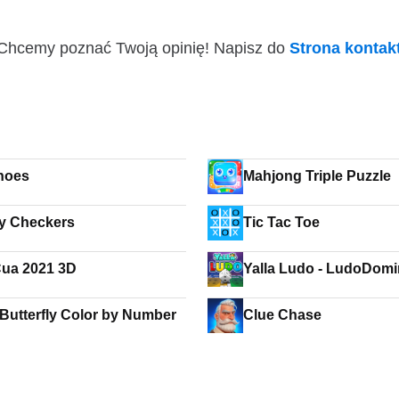
i! Chcemy poznać Twoją opinię! Napisz do
Strona konta
noes
Mahjong Triple Puzzle
y Checkers
Tic Tac Toe
ua 2021 3D
Yalla Ludo - LudoDom
Butterfly Color by Number
Clue Chase