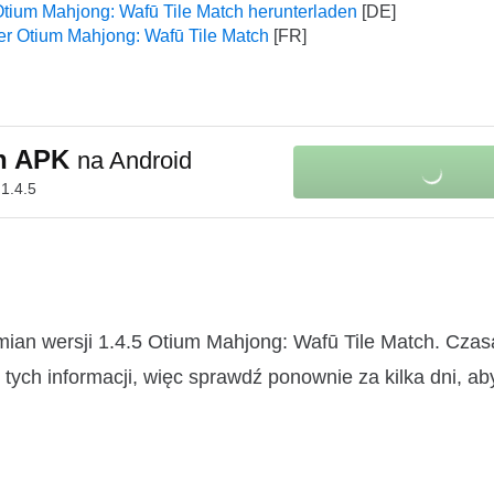
tium Mahjong: Wafū Tile Match herunterladen
er Otium Mahjong: Wafū Tile Match
ch APK
na Android
1.4.5
mian wersji 1.4.5 Otium Mahjong: Wafū Tile Match. Cza
ych informacji, więc sprawdź ponownie za kilka dni, ab