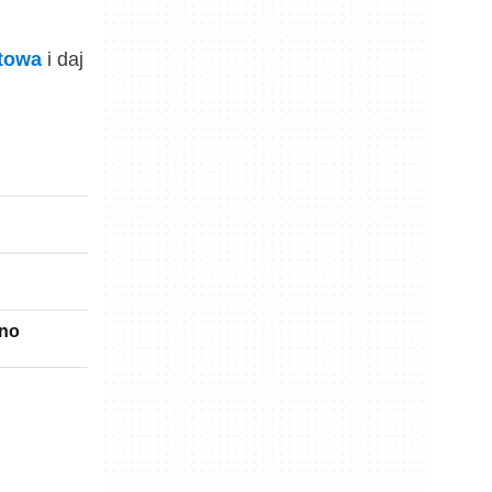
ktowa
i daj
ino