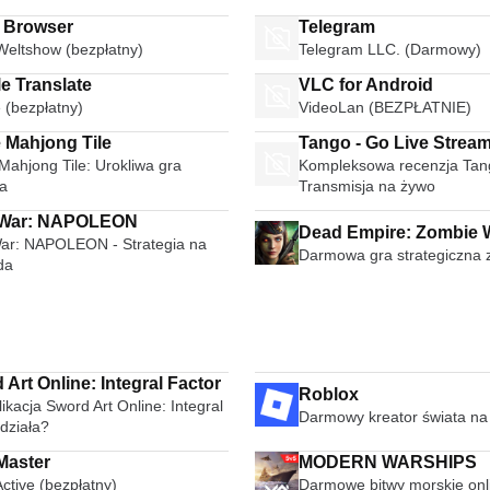
i Browser
Telegram
Weltshow (bezpłatny)
Telegram LLC. (Darmowy)
e Translate
VLC for Android
 (bezpłatny)
VideoLan (BEZPŁATNIE)
e Mahjong Tile
Tango - Go Live Strea
Mahjong Tile: Urokliwa gra
Kompleksowa recenzja Tan
Broadcast Live Video 
na
Transmisja na żywo
 War: NAPOLEON
Dead Empire: Zombie 
War: NAPOLEON - Strategia na
Darmowa gra strategiczna
da
Art Online: Integral Factor
Roblox
ikacja Sword Art Online: Integral
Darmowy kreator świata na
działa?
Master
MODERN WARSHIPS
ctive (bezpłatny)
Darmowe bitwy morskie onl