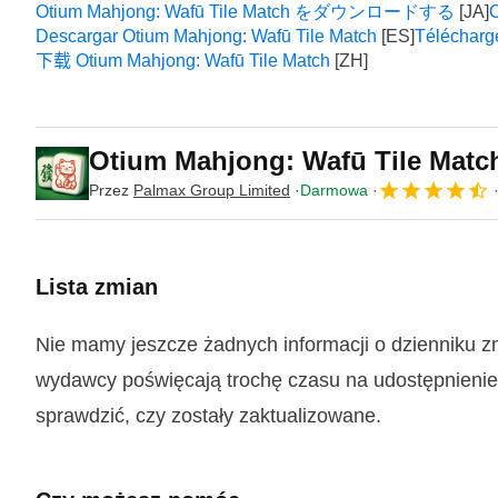
Otium Mahjong: Wafū Tile Match をダウンロードする
O
Descargar Otium Mahjong: Wafū Tile Match
Télécharg
下载 Otium Mahjong: Wafū Tile Match
Otium Mahjong: Wafū Tile Mat
Przez
Palmax Group Limited
Darmowa
Lista zmian
Nie mamy jeszcze żadnych informacji o dzienniku z
wydawcy poświęcają trochę czasu na udostępnienie t
sprawdzić, czy zostały zaktualizowane.