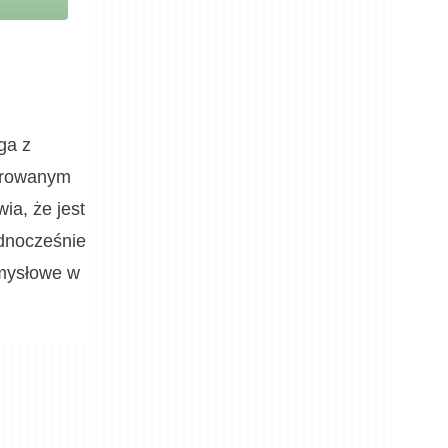
ga z
pirowanym
ia, że jest
ednocześnie
umysłowe w