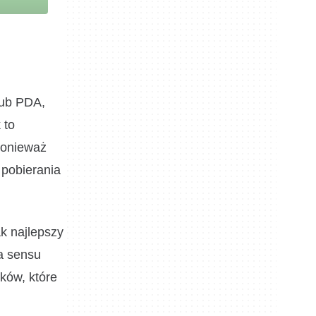
lub PDA,
 to
ponieważ
 pobierania
k najlepszy
a sensu
ików, które