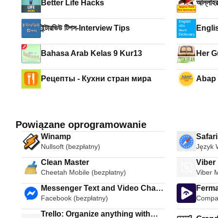
Better Life Hacks
আল্লাহর
ইন্টারভিউ টিপস-Interview Tips
Engli
Bahasa Arab Kelas 9 Kur13
Her G
Рецепты - Кухни стран мира
Abap t
Powiązane oprogramowanie
Winamp
Safar
Nullsoft (bezpłatny)
Język 
Clean Master
Viber
Cheetah Mobile (bezpłatny)
Viber 
Messenger Text and Video Chat
Ferma
Facebook (bezpłatny)
Compac
for Free
Trello: Organize anything with