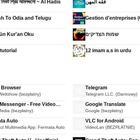
 নিকট প্রিয় আমলগুলো ~ Al Hadis
فقه المهن
sh To Odia and Telugu
Gestion d'entreprises 
ün Kur'an Oku
שמות הצדיקים
utorial
12 imam a.s in urdu
i Browser
Telegram
Weltshow (bezpłatny)
Telegram LLC. (Darmowy)
 Messenger - Free Video
Google Translate
Media (bezpłatny)
Google (bezpłatny)
Calls Group Chats
ta Auto
VLC for Android
t Multimedia App: Fermata Auto
VideoLan (BEZPŁATNIE)