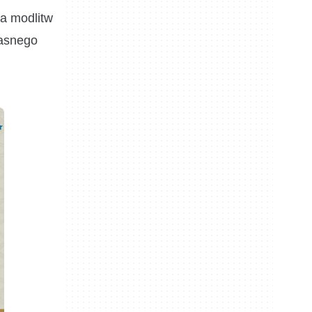
ia modlitw
łasnego