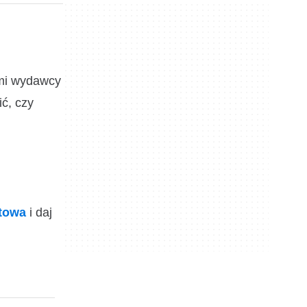
ami wydawcy
ić, czy
ktowa
i daj