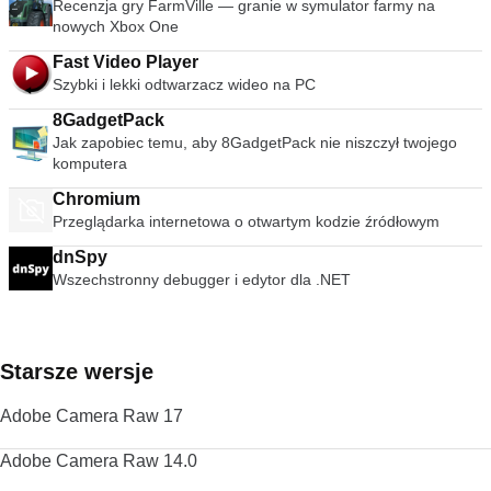
Recenzja gry FarmVille — granie w symulator farmy na
świecie.
nowych Xbox One
Fast Video Player
Szybki i lekki odtwarzacz wideo na PC
8GadgetPack
Jak zapobiec temu, aby 8GadgetPack nie niszczył twojego
komputera
Chromium
Przeglądarka internetowa o otwartym kodzie źródłowym
dnSpy
Wszechstronny debugger i edytor dla .NET
Starsze wersje
Adobe Camera Raw 17
Adobe Camera Raw 14.0