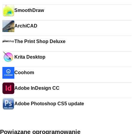
SmoothDraw
ArchiCAD
The Print Shop Deluxe
Krita Desktop
Coohom
Adobe InDesign CC
Adobe Photoshop CS5 update
Powiązane oprogramowanie