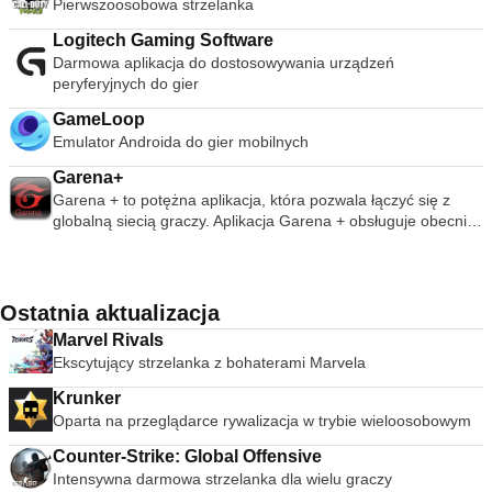
Pierwszoosobowa strzelanka
Logitech Gaming Software
Darmowa aplikacja do dostosowywania urządzeń
peryferyjnych do gier
GameLoop
Emulator Androida do gier mobilnych
Garena+
Garena + to potężna aplikacja, która pozwala łączyć się z
globalną siecią graczy. Aplikacja Garena + obsługuje obecnie
ograniczoną liczbę gier, ale zawiera kilka głównych tytułów,
takich jak Age of Empires I i II, Battlefield 2, Bordelands, Call
Of Duty: Modern Warfare 1 i 2, Call Of Duty: World At War,
Counter Strike: Source, Call Of Duty 2, Left 4 Dead 1 and 2,
Ostatnia aktualizacja
Red Alert 3, Starcraft, Team Fortress 2 i Warcraft 3. Po
Marvel Rivals
instalacji musisz utworzyć konto, aby zalogować się do sieci
Ekscytujący strzelanka z bohaterami Marvela
Garena. Otrzymasz awatar do identyfikacji w społeczności.
Aplikacja kontroluje twoje statystyki i umiejętności, a
Krunker
następnie możesz natychmiast zobaczyć, kto jest online, a
Oparta na przeglądarce rywalizacja w trybie wieloosobowym
którzy gracze są na podobnym poziomie. Aby komunikować
się z innymi graczami, aplikacja oferuje wiadomości
Counter-Strike: Global Offensive
błyskawiczne, pocztę wewnętrzną i fora do rozmów na temat
Intensywna darmowa strzelanka dla wielu graczy