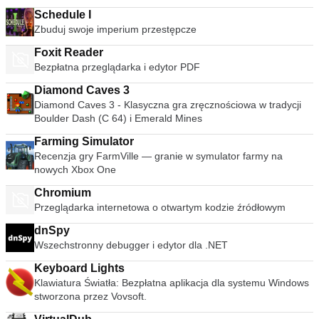
problemów z grą. Garena + ma również system punktów
doświadczenia. Garena + obsługuje następujące formaty
Schedule I
Obsługiwane gry: BlackShot, Texas Hold&#39;em, Dark Orbit,
Zbuduj swoje imperium przestępcze
Age of Empires I i II, Battlefield 2, Borderlands, Call Of Duty:
Foxit Reader
Modern Warfare 1 i 2, Call Of Duty: World At War, Counter
Bezpłatna przeglądarka i edytor PDF
Strike : Źródło, Call Of Duty 2, Enemy Territory, HAWX, Killing
Floor, Left 4 Dead 1 and 2, Red Alert 3, Starcraft, Team
Diamond Caves 3
Fortress 2, TrackMania, Warcraft 3 RPG i TFT.
Diamond Caves 3 - Klasyczna gra zręcznościowa w tradycji
Boulder Dash (C 64) i Emerald Mines
Farming Simulator
Recenzja gry FarmVille — granie w symulator farmy na
nowych Xbox One
Chromium
Przeglądarka internetowa o otwartym kodzie źródłowym
dnSpy
Wszechstronny debugger i edytor dla .NET
Keyboard Lights
Klawiatura Światła: Bezpłatna aplikacja dla systemu Windows
stworzona przez Vovsoft.