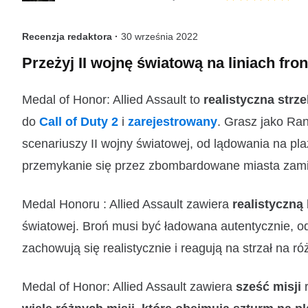
Recenzja redaktora ·
30 września 2022
Przeżyj II wojnę światową na liniach fron
Medal of Honor: Allied Assault to
realistyczna str
do
Call of Duty 2
i
zarejestrowany
. Grasz jako Ra
scenariuszy II wojny światowej, od lądowania na pl
przemykanie się przez zbombardowane miasta zami
Medal Honoru : Allied Assault zawiera
realistyczną
światowej. Broń musi być ładowana autentycznie, o
zachowują się realistycznie i reagują na strzał na r
Medal of Honor: Allied Assault zawiera
sześć misji
r