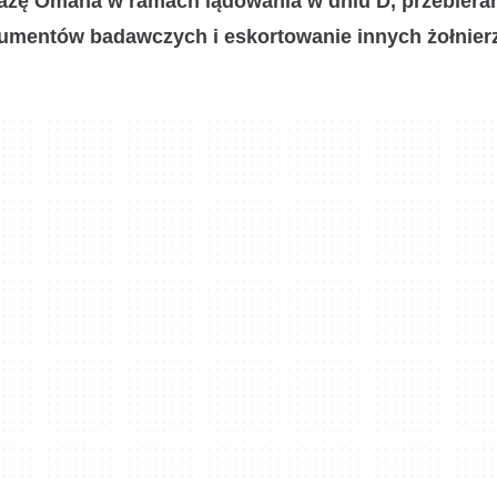
lażę Omaha w ramach lądowania w dniu D, przebieran
kumentów badawczych i eskortowanie innych żołnier