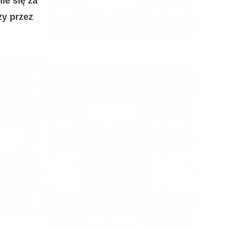
ie się za
zy przez