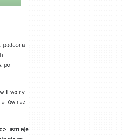
, podobna
ch
w, po
w II wojny
ie również
>. Istnieje