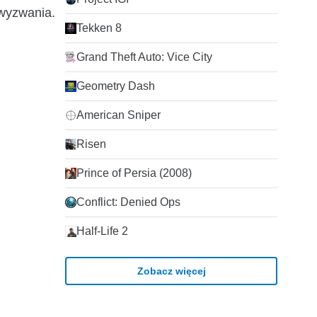
 wyzwania.
Tekken 8
Grand Theft Auto: Vice City
Geometry Dash
American Sniper
Risen
Prince of Persia (2008)
Conflict: Denied Ops
Half-Life 2
Zobacz więcej