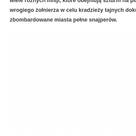
wiele różnych misji, które obejmują szturm na p
wrogiego żołnierza w celu kradzieży tajnych do
zbombardowane miasta pełne snajperów.