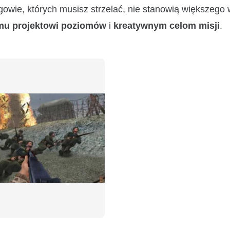
ogowie, których musisz strzelać, nie stanowią większego
mu projektowi poziomów
i
kreatywnym celom misji
.