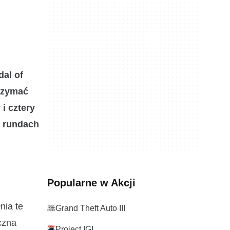
dal of
trzymać
y
i
cztery
a rundach
Popularne w Akcji
nia te
Grand Theft Auto III
czna
Project IGI