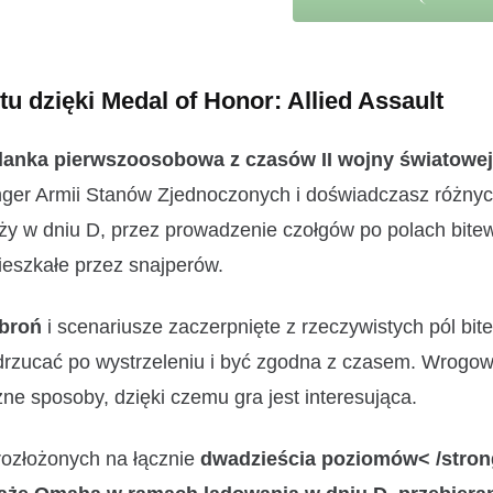
tu dzięki Medal of Honor: Allied Assault
zelanka pierwszoosobowa z czasów II wojny światowej
nger Armii Stanów Zjednoczonych i doświadczasz różny
aży w dniu D, przez prowadzenie czołgów po polach bite
eszkałe przez snajperów.
 broń
i scenariusze zaczerpnięte z rzeczywistych pól bite
drzucać po wystrzeleniu i być zgodna z czasem. Wrogow
óżne sposoby, dzięki czemu gra jest interesująca.
ozłożonych na łącznie
dwadzieścia poziomów< /strong