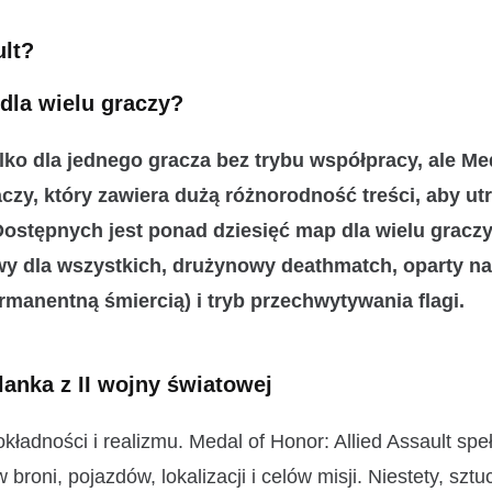
ult?
 dla wielu graczy?
lko dla jednego gracza bez trybu współpracy, ale Me
raczy, który zawiera dużą różnorodność treści, aby u
 Dostępnych jest ponad
dziesięć map dla wielu gracz
y dla wszystkich, drużynowy deathmatch, oparty n
manentną śmiercią) i tryb przechwytywania flagi.
lanka z II wojny światowej
ładności i realizmu. Medal of Honor: Allied Assault speł
oni, pojazdów, lokalizacji i celów misji. Niestety, sztu