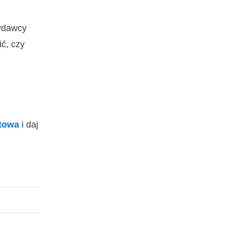
wydawcy
ić, czy
ktowa
i daj