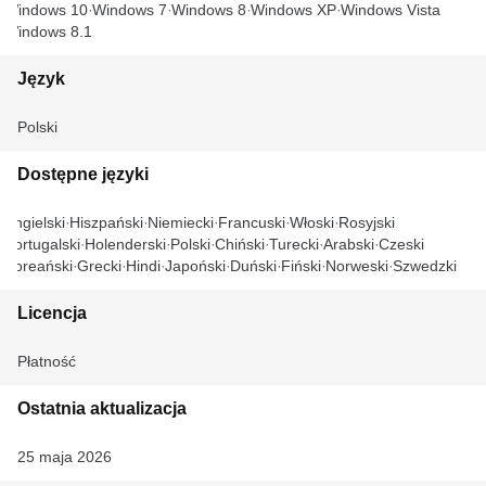
Windows 10
Windows 7
Windows 8
Windows XP
Windows Vista
Windows 8.1
Język
Polski
Dostępne języki
Angielski
Hiszpański
Niemiecki
Francuski
Włoski
Rosyjski
Portugalski
Holenderski
Polski
Chiński
Turecki
Arabski
Czeski
Koreański
Grecki
Hindi
Japoński
Duński
Fiński
Norweski
Szwedzki
Licencja
Płatność
Ostatnia aktualizacja
25 maja 2026