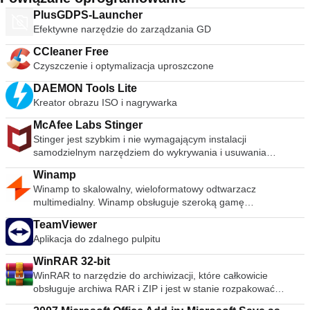
PlusGDPS-Launcher
Efektywne narzędzie do zarządzania GD
CCleaner Free
Czyszczenie i optymalizacja uproszczone
DAEMON Tools Lite
Kreator obrazu ISO i nagrywarka
McAfee Labs Stinger
Stinger jest szybkim i nie wymagającym instalacji
samodzielnym narzędziem do wykrywania i usuwania
powszechnego złośliwego oprogramowania i zagrożeń,
Winamp
idealne, jeśli komputer jest już zainfekowany. Chociaż Stinger
Winamp to skalowalny, wieloformatowy odtwarzacz
nie zastępuje pełnowartościowego oprogramowania
multimedialny. Winamp obsługuje szeroką gamę
antywirusowego, Stinger jest aktualizowany wiele razy w
współczesnych i specjalistycznych formatów plików
tygodniu, aby obejmował wykrywanie nowszych wariantów
TeamViewer
muzycznych, w tym MIDI, MOD, warstwy audio 1 i 2 MPEG-1,
fałszywych alarmów i rozpowszechnionych wirusów.
Aplikacja do zdalnego pulpitu
AAC, M4A, FLAC, WAV, OGG Vorbis i Windows Media Audio.
.descbannerbtn { font-family: Arial,Helvetica,Sans-Serif;
Obsługuje odtwarzanie bez przerw dla MP3 i AAC oraz
background: linear-gradient(#fc8f32 0,#e26a0c
WinRAR 32-bit
Replay Gain do wyrównywania głośności między ścieżkami.
100%)!important; border: solid 1px #be5b0c; color: #fff;text-
WinRAR to narzędzie do archiwizacji, które całkowicie
Ponadto Winamp może odtwarzać i importować muzykę z płyt
align: center;font-size: 14px;float:right;
obsługuje archiwa RAR i ZIP i jest w stanie rozpakować
CD audio, opcjonalnie z CD-Text, a także nagrywać muzykę
display:block;width:141px;height:30px;letter-spacing: 1px;
archiwa CAB, ARJ, LZH, TAR, GZ, ACE, UUE, BZ2, JAR, ISO,
na płytach CD. Winamp obsługuje odtwarzanie Windows