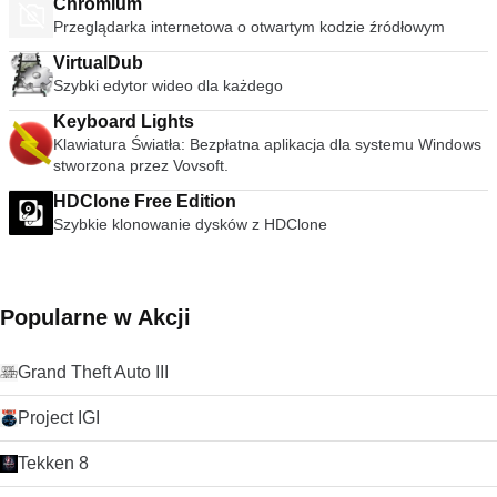
Chromium
dynamiczna aplikacja matematyczna, która otrzymała wiele
Przeglądarka internetowa o otwartym kodzie źródłowym
nagród za oprogramowanie edukacyjne i wspiera edukację
STEM oraz innowacje w nauczaniu i uczeniu się na całym
VirtualDub
świecie.
Szybki edytor wideo dla każdego
Keyboard Lights
Klawiatura Światła: Bezpłatna aplikacja dla systemu Windows
stworzona przez Vovsoft.
HDClone Free Edition
Szybkie klonowanie dysków z HDClone
Popularne w Akcji
Grand Theft Auto III
Project IGI
Tekken 8