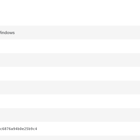
Windows
c6876a94b0e25b9c4