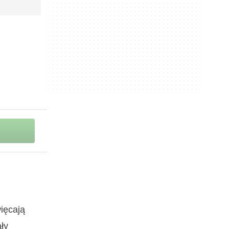
ięcają
ły