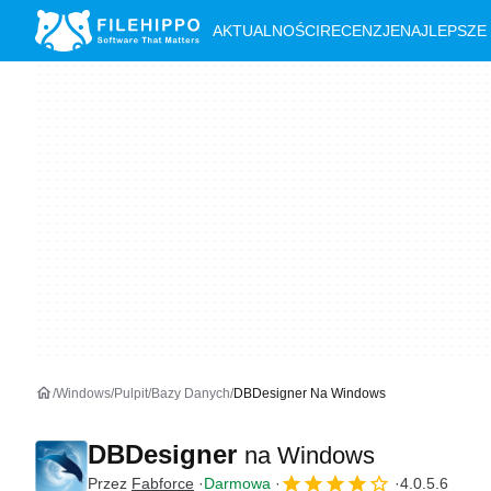
AKTUALNOŚCI
RECENZJE
NAJLEPSZE
Windows
Pulpit
Bazy Danych
DBDesigner Na Windows
DBDesigner
na Windows
Przez
Fabforce
Darmowa
4.0.5.6