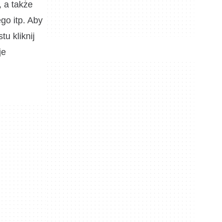
, a także
go itp. Aby
u kliknij
je