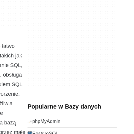
 łatwo
akich jak
anie SQL,
, obsługa
zkiem SQL
worzenie,
żliwia
Popularne w Bazy danych
że
phpMyAdmin
ia bazą
przez małe
PostgreSQL