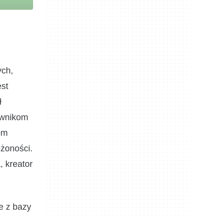
ych,
est
ł
kownikom
om
ożoności.
, kreator
e z bazy