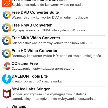
Szybkie narzędzie do konwersji wideo na audio
Free DVD Converter Suite
Wszechstronny konwerter DVD w jednym pakiecie
Free RMVB Converter
Wydajny konwerter RMVB dla systemu Windows
Free MKV Video Converter
Jak odinstalować darmowy konwerter filmów MKV 2.6
Free HD Video Converter
Darmowy konwerter wideo HD: podnieś swoje umiejętności
CCleaner Free
Czyszczenie i optymalizacja uproszczone
DAEMON Tools Lite
Kreator obrazu ISO i nagrywarka
McAfee Labs Stinger
Stinger jest szybkim i nie wymagającym instalacji
samodzielnym narzędziem do wykrywania i usuwania
powszechnego złośliwego oprogramowania i zagrożeń,
Winamp
idealne, jeśli komputer jest już zainfekowany. Chociaż Stinger