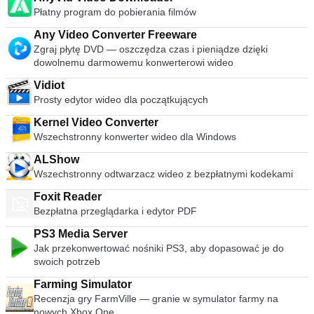
sposób skórki mogą poprawić komfort użytkowania, zapoznaj
przechowywane w całości w formacie XML i są niezależne od
Płatny program do pobierania filmów
się z naszym przewodnikiem dotyczącym instalowania skór
maszyn lokalnych. Definicje maszyn wirtualnych można zatem
dla Winampa . Winamp jest również dostępny dla Androida
Any Video Converter Freeware
łatwo przenieść na inne komputery.
Zgraj płytę DVD — oszczędza czas i pieniądze dzięki
dowolnemu darmowemu konwerterowi wideo
Vidiot
Prosty edytor wideo dla początkujących
Kernel Video Converter
Wszechstronny konwerter wideo dla Windows
ALShow
Wszechstronny odtwarzacz wideo z bezpłatnymi kodekami
Foxit Reader
Bezpłatna przeglądarka i edytor PDF
PS3 Media Server
Jak przekonwertować nośniki PS3, aby dopasować je do
swoich potrzeb
Farming Simulator
Recenzja gry FarmVille — granie w symulator farmy na
nowych Xbox One