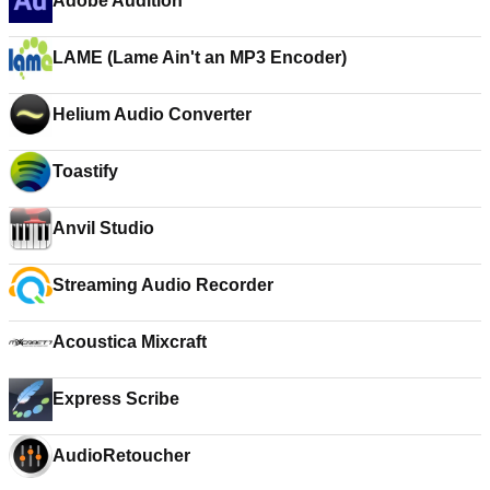
Adobe Audition
LAME (Lame Ain't an MP3 Encoder)
Helium Audio Converter
Toastify
Anvil Studio
Streaming Audio Recorder
Acoustica Mixcraft
Express Scribe
AudioRetoucher