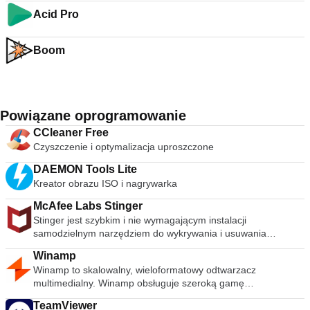
Acid Pro
Boom
Powiązane oprogramowanie
CCleaner Free
Czyszczenie i optymalizacja uproszczone
DAEMON Tools Lite
Kreator obrazu ISO i nagrywarka
McAfee Labs Stinger
Stinger jest szybkim i nie wymagającym instalacji
samodzielnym narzędziem do wykrywania i usuwania
powszechnego złośliwego oprogramowania i zagrożeń,
Winamp
idealne, jeśli komputer jest już zainfekowany. Chociaż Stinger
Winamp to skalowalny, wieloformatowy odtwarzacz
nie zastępuje pełnowartościowego oprogramowania
multimedialny. Winamp obsługuje szeroką gamę
antywirusowego, Stinger jest aktualizowany wiele razy w
współczesnych i specjalistycznych formatów plików
tygodniu, aby obejmował wykrywanie nowszych wariantów
TeamViewer
muzycznych, w tym MIDI, MOD, warstwy audio 1 i 2 MPEG-1,