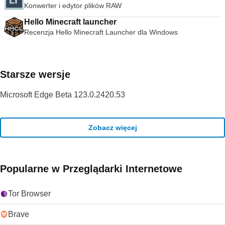
Konwerter i edytor plików RAW
ciągłemu rozwojowi i ulepszaniu przez VideoLAN Org.
Szukasz VLC Media Player w wersji dla komputerów Mac?
Hello Minecraft launcher
Pobierz tutaj
Recenzja Hello Minecraft Launcher dla Windows
Starsze wersje
Microsoft Edge Beta 123.0.2420.53
Zobacz więcej
Popularne w Przeglądarki Internetowe
Tor Browser
Brave