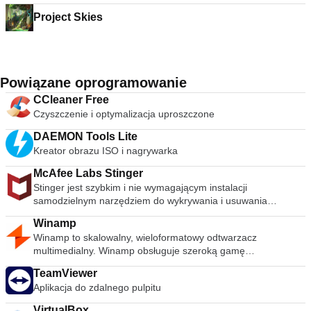
Project Skies
Powiązane oprogramowanie
CCleaner Free
Czyszczenie i optymalizacja uproszczone
DAEMON Tools Lite
Kreator obrazu ISO i nagrywarka
McAfee Labs Stinger
Stinger jest szybkim i nie wymagającym instalacji
samodzielnym narzędziem do wykrywania i usuwania
powszechnego złośliwego oprogramowania i zagrożeń,
Winamp
idealne, jeśli komputer jest już zainfekowany. Chociaż Stinger
Winamp to skalowalny, wieloformatowy odtwarzacz
nie zastępuje pełnowartościowego oprogramowania
multimedialny. Winamp obsługuje szeroką gamę
antywirusowego, Stinger jest aktualizowany wiele razy w
współczesnych i specjalistycznych formatów plików
tygodniu, aby obejmował wykrywanie nowszych wariantów
TeamViewer
muzycznych, w tym MIDI, MOD, warstwy audio 1 i 2 MPEG-1,
fałszywych alarmów i rozpowszechnionych wirusów.
Aplikacja do zdalnego pulpitu
AAC, M4A, FLAC, WAV, OGG Vorbis i Windows Media Audio.
.descbannerbtn { font-family: Arial,Helvetica,Sans-Serif;
Obsługuje odtwarzanie bez przerw dla MP3 i AAC oraz
background: linear-gradient(#fc8f32 0,#e26a0c
VirtualBox